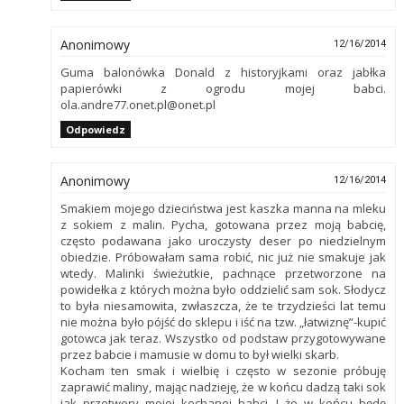
Anonimowy
12/16/2014
Guma balonówka Donald z historyjkami oraz jabłka
papierówki z ogrodu mojej babci.
ola.andre77.onet.pl@onet.pl
Odpowiedz
Anonimowy
12/16/2014
Smakiem mojego dzieciństwa jest kaszka manna na mleku
z sokiem z malin. Pycha, gotowana przez moją babcię,
często podawana jako uroczysty deser po niedzielnym
obiedzie. Próbowałam sama robić, nic już nie smakuje jak
wtedy. Malinki świeżutkie, pachnące przetworzone na
powidełka z których można było oddzielić sam sok. Słodycz
to była niesamowita, zwłaszcza, że te trzydzieści lat temu
nie można było pójść do sklepu i iść na tzw. „łatwiznę”-kupić
gotowca jak teraz. Wszystko od podstaw przygotowywane
przez babcie i mamusie w domu to był wielki skarb.
Kocham ten smak i wielbię i często w sezonie próbuję
zaprawić maliny, mając nadzieję, że w końcu dadzą taki sok
jak przetwory mojej kochanej babci. I że w końcu będę