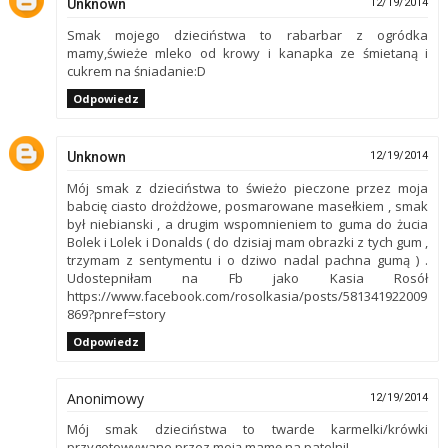
Unknown
12/19/2014
Smak mojego dzieciństwa to rabarbar z ogródka
mamy,świeże mleko od krowy i kanapka ze śmietaną i
cukrem na śniadanie:D
Odpowiedz
Unknown
12/19/2014
Mój smak z dzieciństwa to świeżo pieczone przez moja
babcię ciasto drożdżowe, posmarowane masełkiem , smak
był niebianski , a drugim wspomnieniem to guma do żucia
Bolek i Lolek i Donalds ( do dzisiaj mam obrazki z tych gum ,
trzymam z sentymentu i o dziwo nadal pachna gumą ) .
Udostepniłam na Fb jako Kasia Rosół
https://www.facebook.com/rosolkasia/posts/581341922009
869?pnref=story
Odpowiedz
Anonimowy
12/19/2014
Mój smak dzieciństwa to twarde karmelki/krówki
przygotowywane przez moją mamę na patelni!