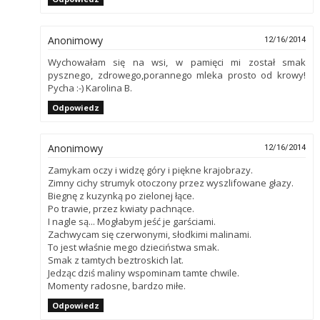
Anonimowy
12/16/2014
Wychowałam się na wsi, w pamięci mi został smak
pysznego, zdrowego,porannego mleka prosto od krowy!
Pycha :-) Karolina B.
Odpowiedz
Anonimowy
12/16/2014
Zamykam oczy i widzę góry i piękne krajobrazy.
Zimny cichy strumyk otoczony przez wyszlifowane głazy.
Biegnę z kuzynką po zielonej łące.
Po trawie, przez kwiaty pachnące.
I nagle są... Mogłabym jeść je garściami.
Zachwycam się czerwonymi, słodkimi malinami.
To jest właśnie mego dzieciństwa smak.
Smak z tamtych beztroskich lat.
Jedząc dziś maliny wspominam tamte chwile.
Momenty radosne, bardzo miłe.
Odpowiedz