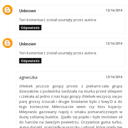
Unknown
12/16/2014
Ten komentarz został usunięty przez autora.
Odpowiedz
Unknown
12/16/2014
Ten komentarz został usunięty przez autora.
Odpowiedz
agnieszka
12/16/2014
chlebek jeszcze gorący prosto z piekarni-cała grupa
dzieciaków z podwórka siedziała na murku przed sklepem
i czekała aż jedno z nas kupi gorący chlebek-wszyscy się po
parę groszy zrzucali i drugie śniadanie było z łowy:D a do
tego koniecznie Milerosa-nie wiem czy ktos kojarzy-
Milejowski gazowany napój o smaku pomarańczowym w
dużej szklanej butelce. Zjadło się popiło i było mnóstwo sił
do harców na świeżym powietrzu. Oczywiście guma turbo,
guma donald, oranżadki w proszku i vibovit, które nigdy nie