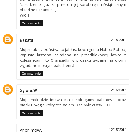
Narodzenie , już za parę dni jej spróbuję na świątecznym
obiedzie u mamusi :)
Wiola
Odpowiedz
Babatu
12/15/2014
Mój smak dzieciństwa to jabłuszkowa guma Hubba Bubba,
kapusta kiszona zajadana na przedblokowej ławce z
koleżankami, to Oranżadki w proszku sypane na dłoń i
wyjadane mokrym paluchem :)
Odpowiedz
Sylwia.W
12/15/2014
Mój smak dzieciństwa ma smak gumy balonowej oraz
piasku i węgla który też jadłam :D to były czasy... <3
Odpowiedz
Anonimowy
12/15/2014