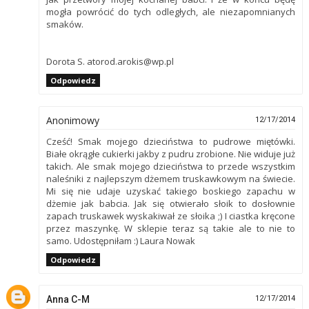
mogła powrócić do tych odległych, ale niezapomnianych
smaków.
Dorota S. atorod.arokis@wp.pl
Odpowiedz
Anonimowy
12/17/2014
Cześć! Smak mojego dzieciństwa to pudrowe miętówki.
Białe okrągłe cukierki jakby z pudru zrobione. Nie widuje już
takich. Ale smak mojego dzieciństwa to przede wszystkim
naleśniki z najlepszym dżemem truskawkowym na świecie.
Mi się nie udaje uzyskać takiego boskiego zapachu w
dżemie jak babcia. Jak się otwierało słoik to dosłownie
zapach truskawek wyskakiwał ze słoika ;) I ciastka kręcone
przez maszynkę. W sklepie teraz są takie ale to nie to
samo. Udostępniłam :) Laura Nowak
Odpowiedz
Anna C-M
12/17/2014