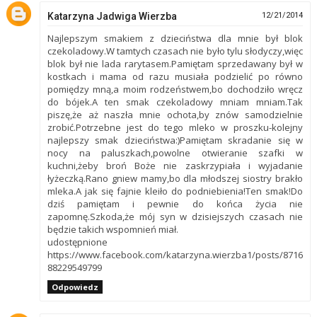
Katarzyna Jadwiga Wierzba
12/21/2014
Najlepszym smakiem z dzieciństwa dla mnie był blok
czekoladowy.W tamtych czasach nie było tylu słodyczy,więc
blok był nie lada rarytasem.Pamiętam sprzedawany był w
kostkach i mama od razu musiała podzielić po równo
pomiędzy mną,a moim rodzeństwem,bo dochodziło wręcz
do bójek.A ten smak czekoladowy mniam mniam.Tak
piszę,że aż naszła mnie ochota,by znów samodzielnie
zrobić.Potrzebne jest do tego mleko w proszku-kolejny
najlepszy smak dzieciństwa:)Pamiętam skradanie się w
nocy na paluszkach,powolne otwieranie szafki w
kuchni,żeby broń Boże nie zaskrzypiała i wyjadanie
łyżeczką.Rano gniew mamy,bo dla młodszej siostry brakło
mleka.A jak się fajnie kleiło do podniebienia!Ten smak!Do
dziś pamiętam i pewnie do końca życia nie
zapomnę.Szkoda,że mój syn w dzisiejszych czasach nie
będzie takich wspomnień miał.
udostępnione
https://www.facebook.com/katarzyna.wierzba1/posts/8716
88229549799
Odpowiedz