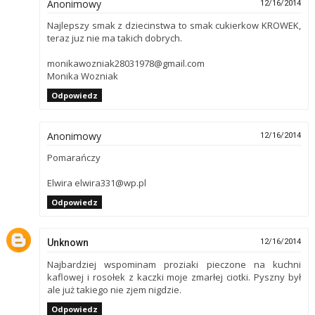
Anonimowy
12/16/2014
Najlepszy smak z dziecinstwa to smak cukierkow KROWEK,
teraz juz nie ma takich dobrych.
monikawozniak28031978@gmail.com
Monika Wozniak
Odpowiedz
Anonimowy
12/16/2014
Pomarańczy
Elwira elwira331@wp.pl
Odpowiedz
Unknown
12/16/2014
Najbardziej wspominam proziaki pieczone na kuchni
kaflowej i rosołek z kaczki moje zmarłej ciotki. Pyszny był
ale już takiego nie zjem nigdzie.
Odpowiedz