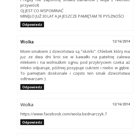
przywiózł)
OJ JEST CO WSPOMINAĆ
MINĘŁO JUŻ 30 LAT A JA JESZCZE PAMIĘTAM TE PYSZNOŚCI
Odpowiedz
Wiolka
12/16/2014
Moim smakiem z dzieciństwa są "skórki". Chlebek który ma
juz ze dwa dni kroi sie w kawałki na patelnię zalewa
mlekiem i na wolniutkim ogniu pod przykryciem czeka aż
mleko odparuje, później posypuje cukrem i niebo w gębie.
To pamiętam doskonale i często ten smak dzieciństwa
odtrwarzam :)
Odpowiedz
Wiolka
12/16/2014
https://www.facebook.com/wiola.bednarczyk.7
Odpowiedz