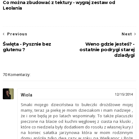
Co można zbudować z tektury - wygraj zestaw od
Leolania
Previous
Next
Święta - Pysznie bez
Weno gdzie jesteś? -
glutenu ?
ostatnie podrygi starej
dziadygi
70 Komentarzy:
Wiola
12/15/2014
Smaki mojego dzieciństwa to bułeczki drożdżowe mojej
mamy, teraz ja piekę je moim dzieciakom i mam nadzieje ,
że i one będą je po latach wspominały. To także placuszki
pieczone na blacie od kuchni węglowej z ciasta na kluski ,
które co niedziela były dodatkiem do rosołu z własnej kury.I
na koniec sałatka jarzynowa która w moim rodzinnym
domu gościła tylko dwa razy w roku na Wielkanoc i Bożę