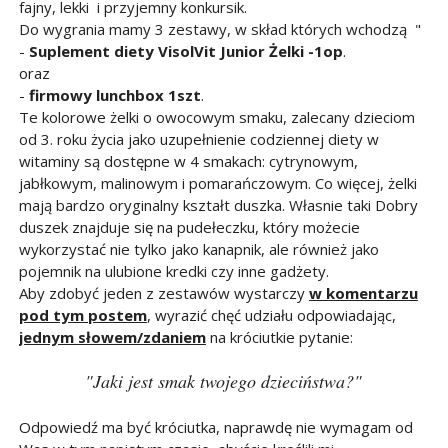
fajny, lekki i przyjemny konkursik.
Do wygrania mamy 3 zestawy, w skład których wchodzą "
-
Suplement diety VisolVit Junior Żelki -1op
.
oraz
-
firmowy lunchbox 1szt
.
Te kolorowe żelki o owocowym smaku, zalecany dzieciom
od 3. roku życia jako uzupełnienie codziennej diety w
witaminy są dostępne w 4 smakach: cytrynowym,
jabłkowym, malinowym i pomarańczowym. Co więcej, żelki
mają bardzo oryginalny kształt duszka. Własnie taki Dobry
duszek znajduje się na pudełeczku, który możecie
wykorzystać nie tylko jako kanapnik, ale również jako
pojemnik na ulubione kredki czy inne gadżety.
Aby zdobyć jeden z zestawów wystarczy
w komentarzu
pod tym postem
, wyrazić chęć udziału odpowiadając,
jednym słowem/zdaniem
na króciutkie pytanie:
"Jaki jest smak twojego dzieciństwa?"
Odpowiedź ma być króciutka, naprawdę nie wymagam od