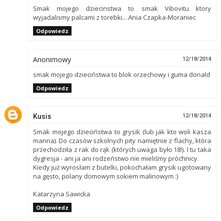
Smak mojego dziecinstwa to smak Vibovitu ktory
wyjadalismy palcami z torebki... Ania Czapka-Moraniec
Odpowiedz
Anonimowy
12/18/2014
smak mojego dzieciństwa to blok orzechowy i guma donald
Odpowiedz
Kusis
12/18/2014
Smak mojego dzieciństwa to grysik (lub jak kto woli kasza
manna). Do czasów szkolnych pity namiętnie z flachy, która
przechodziła z rak do rąk (których uwaga było 18!). I tu taka
dygresja - ani ja ani rodzeństwo nie mieliśmy próchnicy.
Kiedy już wyrosłam z butelki, pokochałam grysik ugotowany
na gęsto, polany domowym sokiem malinowym :)
Katarzyna Sawicka
Odpowiedz