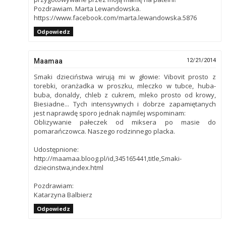
Pozdrawiam. Marta Lewandowska.
https://www.facebook.com/marta.lewandowska.5876
Odpowiedz
Maamaa
12/21/2014
Smaki dzieciństwa wirują mi w głowie: Vibovit prosto z
torebki, oranżadka w proszku, mleczko w tubce, huba-
buba, donaldy, chleb z cukrem, mleko prosto od krowy,
Biesiadne... Tych intensywnych i dobrze zapamiętanych
jest naprawdę sporo jednak najmilej wspominam:
Oblizywanie pałeczek od miksera po masie do
pomarańczowca. Naszego rodzinnego placka.
Udostępnione:
http://maamaa.bloog.pl/id,345165441,title,Smaki-
dziecinstwa,index.html
Pozdrawiam:
Katarzyna Balbierz
Odpowiedz