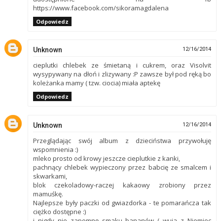
https://www.facebook.com/sikoramagdalena
Odpowiedz
Unknown
12/16/2014
cieplutki chlebek ze śmietaną i cukrem, oraz Visolvit
wysypywany na dłoń i zlizywany :P zawsze był pod ręką bo
koleżanka mamy ( tzw. ciocia) miała aptekę
Odpowiedz
Unknown
12/16/2014
Przeglądając swój album z dzieciństwa przywołuję
wspomnienia :)
mleko prosto od krowy jeszcze cieplutkie z kanki,
pachnący chlebek wypieczony przez babcię ze smalcem i
skwarkami,
blok czekoladowy-raczej kakaowy zrobiony przez
mamuśkę.
Najlepsze były paczki od gwiazdorka - te pomarańcza tak
ciężko dostępne :)
i nigdy nie zapomnę smaku bananów ( wuja z Niemiec