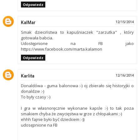
Odpowiedz
KalMar
12/15/2014
Smak dzieciństwa to kapuśniaczek "zarzutka" , który
gotowała babcia.
Udostępnione na FB jako
https://www.facebook.com/marta.kalamon
Odpowiedz
Karlita
12/16/2014
Donaldówa - guma balonowa :-) oj zbierało się historyjki o
donaldzie :-)
To były czasy :-)
I gra w własnoręcznie wykonane kapsle :-) to tak poza
smakiem chyba że zwycięstwa w grze z chłopakami ;-)
ehhh fajnie było być dzieckiem :-))
udosępnione na FB