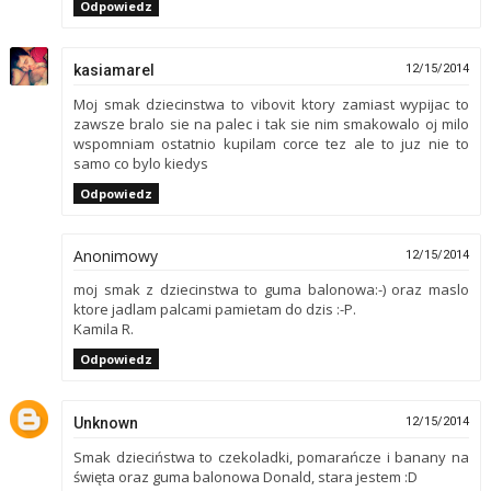
Odpowiedz
kasiamarel
12/15/2014
Moj smak dziecinstwa to vibovit ktory zamiast wypijac to
zawsze bralo sie na palec i tak sie nim smakowalo oj milo
wspomniam ostatnio kupilam corce tez ale to juz nie to
samo co bylo kiedys
Odpowiedz
Anonimowy
12/15/2014
moj smak z dziecinstwa to guma balonowa:-) oraz maslo
ktore jadlam palcami pamietam do dzis :-P.
Kamila R.
Odpowiedz
Unknown
12/15/2014
Smak dzieciństwa to czekoladki, pomarańcze i banany na
święta oraz guma balonowa Donald, stara jestem :D