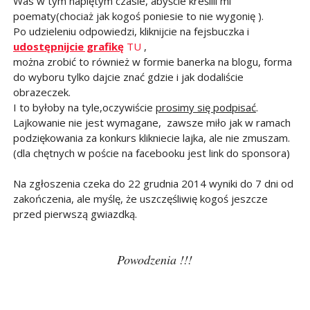
Was w tym napiętym czasie, abyście kreślili mi
poematy(chociaż jak kogoś poniesie to nie wygonię ).
Po udzieleniu odpowiedzi, kliknijcie na fejsbuczka i
udostępnijcie grafikę
TU
,
można zrobić to również w formie banerka na blogu, forma
do wyboru tylko dajcie znać gdzie i jak dodaliście
obrazeczek.
I to byłoby na tyle,oczywiście
prosimy się podpisać
.
Lajkowanie nie jest wymagane, zawsze miło jak w ramach
podziękowania za konkurs klikniecie lajka, ale nie zmuszam.
(dla chętnych w poście na facebooku jest link do sponsora)
Na zgłoszenia czeka do 22 grudnia 2014 wyniki do 7 dni od
zakończenia, ale myślę, że uszczęśliwię kogoś jeszcze
przed pierwszą gwiazdką.
Powodzenia !!!