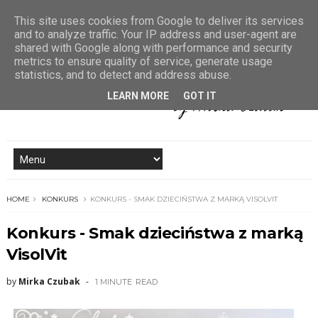
This site uses cookies from Google to deliver its services
and to analyze traffic. Your IP address and user-agent are
shared with Google along with performance and security
metrics to ensure quality of service, generate usage
statistics, and to detect and address abuse.
LEARN MORE
GOT IT
HOME
KONKURS
KONKURS - SMAK DZIECIŃSTWA Z MARKĄ VISOLVIT
Konkurs - Smak dzieciństwa z marką
VisolVit
by
Mirka Czubak
1 MINUTE
READ