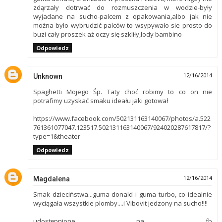
zdąrzały dotrwać do rozmuszczenia w wodzie-były
wyjadane na sucho-palcem z opakowania,albo jak nie
można było wybrudzić palców to wsypywało sie prosto do
buzi cały proszek aż oczy się szkliły,lody bambino
Odpowiedz
Unknown
12/16/2014
Spaghetti Mojego Śp. Taty choć robimy to co on nie
potrafimy uzyskać smaku ideału jaki gotował
https://www.facebook.com/502131163140067/photos/a.522
761361077047.123517.502131163140067/924020287617817/?
type=1&theater
Odpowiedz
Magdalena
12/16/2014
Smak dzieciństwa...guma donald i guma turbo, co idealnie
wyciągała wszystkie plomby....i Vibovit jedzony na sucho!!!!
udostępnione na fb