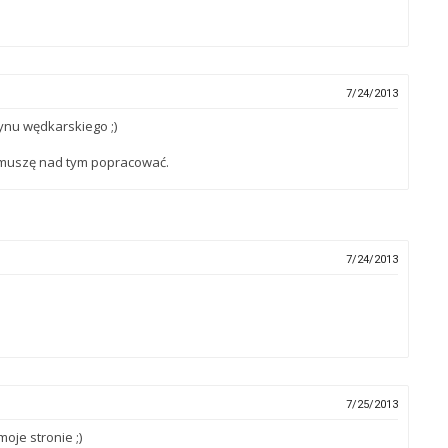
7/24/2013
nu wędkarskiego ;)
 muszę nad tym popracować.
7/24/2013
7/25/2013
oje stronie ;)