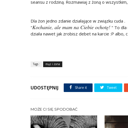
seansu z rodziną. Rozmawiaj z żoną o wszystkim, b
Dla żon jedno zdanie działające w związku cuda .
Kochanie, ale mam na Ciebie ochotę!
"
" To dla
działa nawet jak zrobisz debet na karcie :P albo, 
Tags :
mąż i żona
UDOSTĘPNIJ
Share it
Tweet
MOŻE CI SIĘ SPODOBAĆ