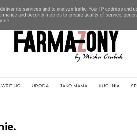
eliver its services and to analyze traffic. Your IP address and 
ormance and security metrics to ensure quality of service, gene
buse.
 WRITING
URODA
JAKO MAMA
KUCHNIA
S
ie.