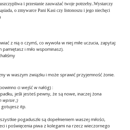
uszczypliwa i przestanie zauważać twoje potrzeby..Wystarczy
siada, o zmywarce Pani Kasi czy listonoszu i jego niechęci
)
iać z nią o czymś, co wywoła w niej miłe uczucia, zapytaj:
sam pamiętasz i miło wspominasz).
chaliśmy
zny w waszym związku i może sprawić przyjemność żonie.
owinno ci wejść w nałóg) :
zypadku, jeśli jesteś pewny, że są nowe, inaczej żona
 wpisie ;)
 gotujesz itp.
wszystkie pogaduszki są dopełnieniem waszej miłości,
ieci i poświęcenia piwa z kolegami na rzecz wieczornego