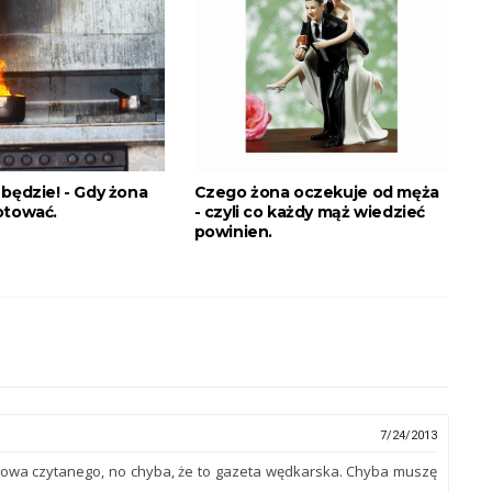
będzie! - Gdy żona
Czego żona oczekuje od męża
otować.
- czyli co każdy mąż wiedzieć
powinien.
7/24/2013
słowa czytanego, no chyba, że to gazeta wędkarska. Chyba muszę