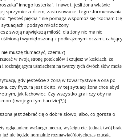
oszuka" innego lusterka". I nawet, jeśli żona właśnie
jest jej sprzymierzeńcem, zastosowanie tego sformułowania
samo "jesteś piękna " nie pomaga wspomóż się "kocham Cię
 sytuacjach i podsyci miłość żony:
sz swoją największą miłość, dla żony nie ma nic
 uślinioną i wymiętoszoną z podkrążonymi oczami, całujący
.
 tu nie muszę tłumaczyć, czemu?)
zucać w twoją stronę potok słów i czujesz w kościach, że
m i rozbrajającym uśmiechem na twarzy tych dwóch słów może
ytuacji, gdy jesteście z żoną w towarzystwie a ona po
ła, czy fryzura jest ok itp. W tej sytuacji żona chce abyś
retnym, jak fachowiec. Czy wszystko gra i czy oby na
umoru(twojego tym bardziej?;)).
zona jest żebrać cię o dobre słowo, albo, co gorsza o
ęty oglądaniem ważnego meczu, wyścigu etc. jednak twój brak
a już nie będzie normalnie rozmawiać(dotychczas rzucała