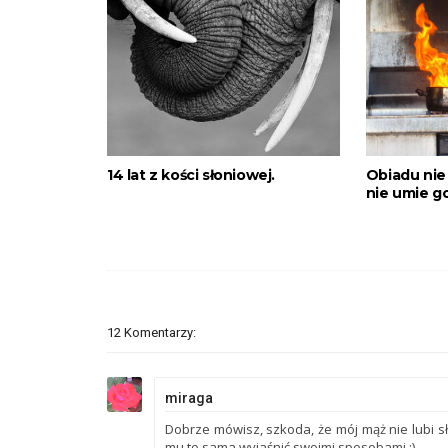
14 lat z kości słoniowej.
Obiadu nie 
nie umie g
12 Komentarzy:
miraga
Dobrze mówisz, szkoda, że mój mąż nie lubi 
mu to sama wyjaśnić swoimi sposobami :)