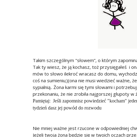
Takim szczególnym "słowem”, o którym zapominać
Tak ty wiesz, że ją kochasz, toż przysięgałeś i o
mów to słowo ilekroć wracasz do domu, wychodzi
coś na sumieniu;)(ona nie musi wiedzieć ważne, że
sypialnią.. Żona karmi się tymi słowami i potrzeb
przekonaniu, że nie zrobiła najgorszej głupoty w ż
Pamiętaj: Jeśli zapomnisz powiedzieć "kocham" jeden d
tydzień dasz jej powód do rozwodu
Nie mniej ważne jest rzucone w odpowiedniej chwi
Jeżeli twoja żona będzie się w twoich oczach prz