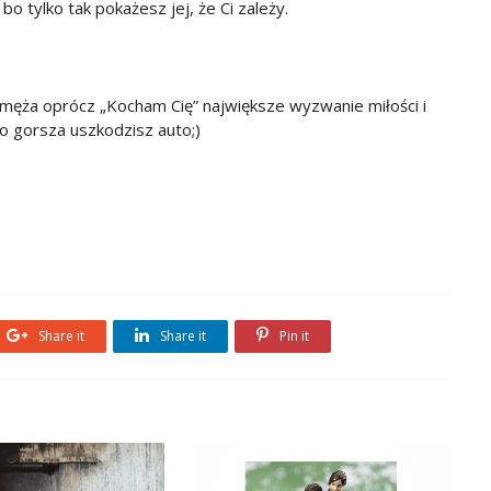
o tylko tak pokażesz jej, że Ci zależy.
 męża oprócz „Kocham Cię” największe wyzwanie miłości i
co gorsza uszkodzisz auto;)
Share it
Share it
Pin it