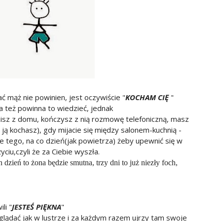
 mąż nie powinien, jest oczywiście "
KOCHAM CIĘ
"
na też powinna to wiedzieć, jednak
sz z domu, kończysz z nią rozmowę telefoniczną, masz
 ją kochasz), gdy mijacie się między salonem-kuchnią -
uje tego, na co dzień(jak powietrza) żeby upewnić się w
yciu,czyli że za Ciebie wyszła.
zień to żona będzie smutna, trzy dni to już niezły foch,
li "
JESTEŚ PIĘKNA
"
eglądać jak w lustrze i za każdym razem ujrzy tam swoje