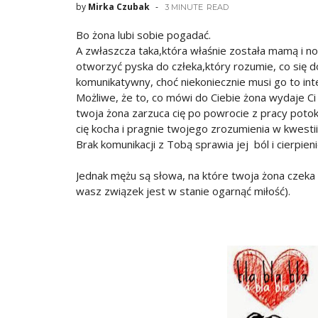
by
Mirka Czubak
3 MINUTE
READ
Bo żona lubi sobie pogadać.
A zwłaszcza taka,która właśnie została mamą i n
otworzyć pyska do człeka,który rozumie, co się 
komunikatywny, choć niekoniecznie musi go to in
Możliwe, że to, co mówi do Ciebie żona wydaje Ci 
twoja żona zarzuca cię po powrocie z pracy potok
cię kocha i pragnie twojego zrozumienia w kwestii
Brak komunikacji z Tobą sprawia jej ból i cierpieni
Jednak mężu są słowa, na które twoja żona czeka c
wasz związek jest w stanie ogarnąć miłość).