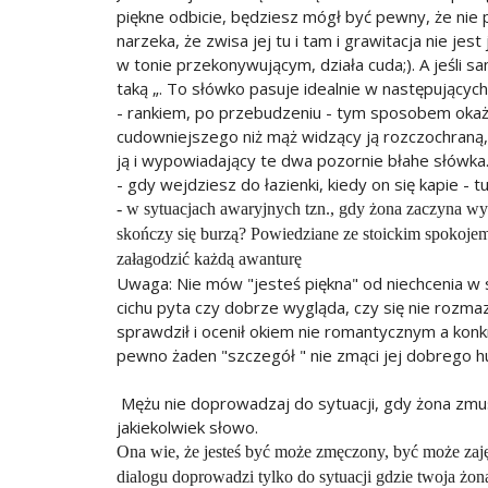
piękne odbicie, będziesz mógł być pewny, że nie p
narzeka, że zwisa jej tu i tam i grawitacja nie 
w tonie przekonywującym, działa cuda;). A jeśli 
taką „. To słówko pasuje idealnie w następujących
- rankiem, po przebudzeniu - tym sposobem okaże
cudowniejszego niż mąż widzący ją rozczochraną,
ją i wypowiadający te dwa pozornie błahe słówka
- gdy wejdziesz do łazienki, kiedy on się kapie -
- w sytuacjach awaryjnych tzn., gdy żona zaczyna wyr
skończy się burzą? Powiedziane ze stoickim spokoje
załagodzić każdą awanturę
Uwaga: Nie mów "jesteś piękna" od niechcenia w s
cichu pyta czy dobrze wygląda, czy się nie rozmaza
sprawdził i ocenił okiem nie romantycznym a konk
pewno żaden "szczegół " nie zmąci jej dobrego h
Mężu nie doprowadzaj do sytuacji, gdy żona zmus
jakiekolwiek słowo.
Ona wie, że jesteś być może zmęczony, być może zaj
dialogu doprowadzi tylko do sytuacji gdzie twoja żon