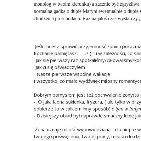
monolog w twoim kierunku) a zacznie być zgryźliwa 
normalna gadka o dupie Maryni ewentualnie o dupie są
chodzenia po schodach. Raz na jakiś czas wystarczy.;
Jeśli chcesz sprawić przyjemność żonie i porozmaw
Kochanie pamiętasz..........? (Tu w zależności, co 
-Jak się pierwszy raz spotkaliśmy/całowaliśmy/ko
-Jak ci się oświadczyłem
- Nasze pierwsze wspólne wakacje
I wszystko, co miało wydźwięk miłosny romantyc
Dobrym pomysłem jest też pochwalenie żony(to p
-, O jaka ładna sukienka, fryzura, ( ale tylko w pr
odbierze to w całkiem inny sposób)
o tym w innym
- Dzisiejszy obiad był naprawdę smaczny lubię jak
Żona uznaje miłość wypowiedzianą - dla niej te 
twojego poświęcenia, twojej pracy, miłości do dz