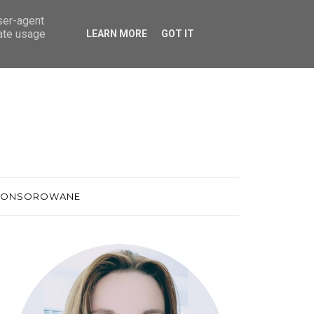
user-agent
rate usage
LEARN MORE
GOT IT
PONSOROWANE