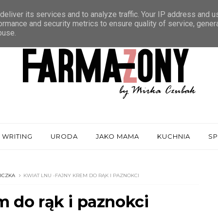
eliver its services and to analyze traffic. Your IP address and 
ormance and security metrics to ensure quality of service, gene
buse.
 WRITING
URODA
JAKO MAMA
KUCHNIA
S
ICZKA
KWIAT LNU -FAJNY KREM DO RĄK I PAZNOKCI
m do rąk i paznokci