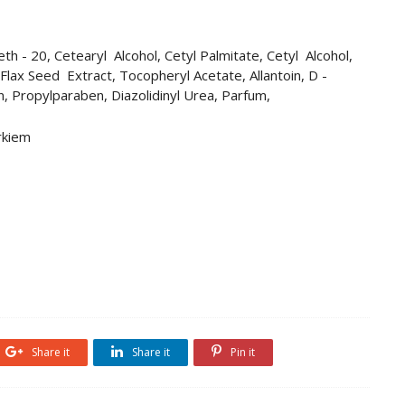
th - 20, Cetearyl Alcohol, Cetyl Palmitate, Cetyl Alcohol,
Flax Seed Extract, Tocopheryl Acetate, Allantoin, D -
n, Propylparaben, Diazolidinyl Urea, Parfum,
rkiem
Share it
Share it
Pin it