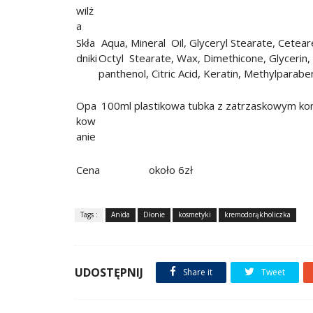
wilż
a
Skła
Aqua, Mineral Oil, Glyceryl Stearate, Ceteare
dniki
Octyl Stearate, Wax, Dimethicone, Glycerin, 
panthenol, Citric Acid, Keratin, Methylparabe
Opa
100ml plastikowa tubka z zatrzaskowym ko
kow
anie
Cena
około 6zł
Tags :
Anida
Dłonie
kosmetyki
kremodorąkholiczka
UDOSTĘPNIJ
Share it
Tweet