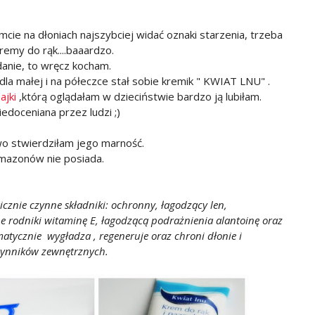
cie na dłoniach najszybciej widać oznaki starzenia, trzeba
remy do rąk....baaardzo.
adanie, to wręcz kocham.
dla małej i na półeczce stał sobie kremik " KWIAT LNU" .
ajki
,którą oglądałam w dzieciństwie bardzo ją lubiłam.
edoceniana przez ludzi ;)
o stwierdziłam jego marność.
rmazonów nie posiada.
cznie czynne składniki: ochronny, łagodzący len,
 rodniki witaminę E, łagodzącą podrażnienia alantoinę oraz
atycznie wygładza , regeneruje oraz chroni dłonie i
zynników zewnętrznych.