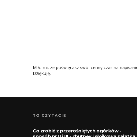
Miło mi, że poświęcasz swój cenny czas na napisanie
Dziękuję.
TO CZYTACIE
Co zrobić z przerośniętych ogórków -
sposób nr II i III - chutney i słoikowa sałatka