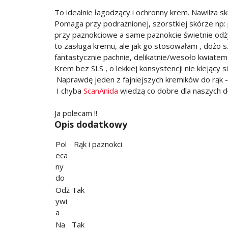
To idealnie łagodzący i ochronny krem. Nawilża sk
Pomaga przy podrażnionej, szorstkiej skórze np: 
przy paznokciowe a same paznokcie świetnie odżyw
to zasługa kremu, ale jak go stosowałam , dożo s
fantastycznie pachnie, delikatnie/wesoło kwiatem 
Krem bez SLS , o lekkiej konsystencji nie klejący s
Naprawdę jeden z fajniejszych kremików do rąk - 
I chyba
ScanAnida
wiedzą co dobre dla naszych dł
Ja polecam !!
Opis dodatkowy
Pol
Rąk i paznokci
eca
ny
do
Odż
Tak
ywi
a
Na
Tak