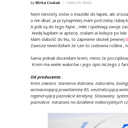
by
Mirka Czubak
1 MINUTE
READ
Nom niestety znów o mazidle do łapek, ale zrozum
o nie dbać. Ja przynajmniej mam potrzebę i lubię k
A jeśli są do tego fajne , miłe i spełniają swoje z
Anidę kupiłam w aptece, stałam w kolejce po leki 
Mam słabość do lnu, to zapewne skutek pewnej
b
Zawsze twierdziłam że Len to cudowna roślina , ni
Sama jednak doceniłam krem, mimo że początkow
Krem ma wiele walorów i jego opis niczego z fa
Od producenta
:
Krem zawiera starannie dobrane, naturalne, biologi
wzmacniającą prowitaminę B5, neutralizującą wolne
regenerującą paznokcie keratynę. Stosowany system
paznokcie narażone na działanie niekorzystnych c