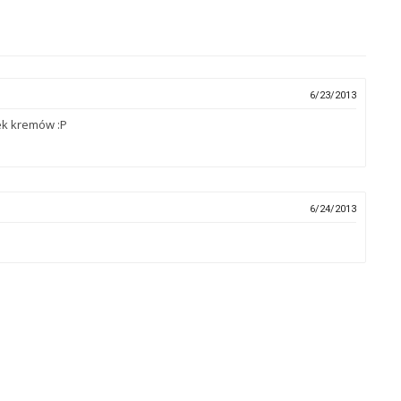
6/23/2013
ek kremów :P
6/24/2013