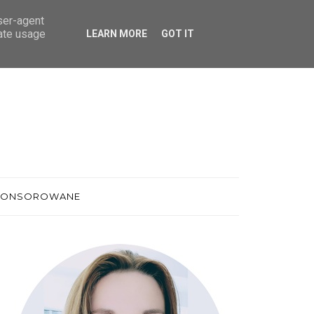
user-agent
rate usage
LEARN MORE
GOT IT
PONSOROWANE