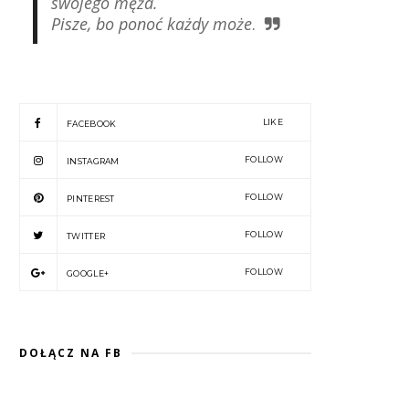
swojego męża.
Pisze, bo ponoć każdy może
.
LIKE
FACEBOOK
FOLLOW
INSTAGRAM
FOLLOW
PINTEREST
FOLLOW
TWITTER
FOLLOW
GOOGLE+
DOŁĄCZ NA FB