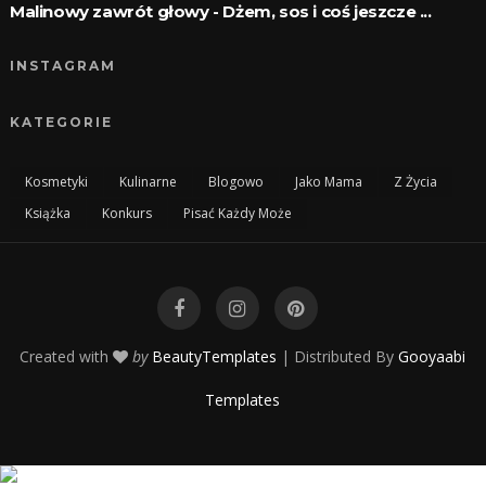
Malinowy zawrót głowy - Dżem, sos i coś jeszcze ...
INSTAGRAM
KATEGORIE
Kosmetyki
Kulinarne
Blogowo
Jako Mama
Z Życia
Książka
Konkurs
Pisać Każdy Może
Created with
by
BeautyTemplates
| Distributed By
Gooyaabi
Templates