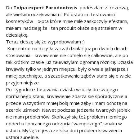
Do
Tołpa expert Parodontosis
podeszłam z rezerwą,
ale wielkimi oczekiwaniami. Po ostatnim testowaniu
kosmetyków Tołpta które mnie mile zaskoczyły efektami,
miałam nadzieję że i ten produkt okaże się strzałem w
dziesiątkę.
Teraz cieszę się że wypróbowałam :)
Koncentrat na dziąsła zaczął działać już po dwóch dniach
stosowania - krwawienie nie cofnęło się całkowicie, ale po
tak krótkim czasie już zauważyłam ogromną różnicę. Dziąsła
krwawiły tylko w jednym miejscu, były o wiele jaśniejsze i
mniej opuchnięte, a szczotkowanie zębów stało się o wiele
przyjemniejsze.
Po tygodniu stosowania dziąsła wróciły do swojego
normalnego stanu, krwawienie zdarza się sporadycznie a
przede wszystkim mniej bolą mnie zęby i mam ochotę na
szeroki uśmiech. Nawet podczas jedzenia twardych jabłek
nie mam problemów. Skończył się też problem niemiłego
oddechu i porannego odczucia "wampirzego" smaku w
ustach. Myślę ze jeszcze kilka dni i problem krwawienia
ustąpi zupełnie.