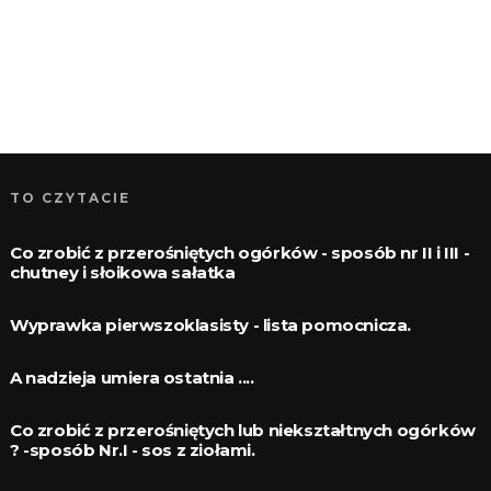
TO CZYTACIE
Co zrobić z przerośniętych ogórków - sposób nr II i III -
chutney i słoikowa sałatka
Wyprawka pierwszoklasisty - lista pomocnicza.
A nadzieja umiera ostatnia ....
Co zrobić z przerośniętych lub niekształtnych ogórków
? -sposób Nr.I - sos z ziołami.