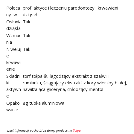
Poleca
profilaktyce i leczeniu parodontozy i krwawieni
ny w
dziąseł
Osłania
Tak
dziąsła
Wzmac
Tak
nia
Niweluj
Tak
e
krwawi
enie
Składni
torf tołpa.®, łagodzący ekstrakt z szałwii i
ki
rumianku, ściągający ekstrakt z kory wierzby białej,
aktywn
nawilżająca gliceryna, chłodzący mentol
e
Opako
8g tubka aluminiowa
wanie
część informacji pochodzi ze strony producenta
Tołpa