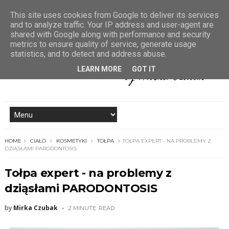
This site uses cookies from Google to deliver its services
and to analyze traffic. Your IP address and user-agent are
shared with Google along with performance and security
metrics to ensure quality of service, generate usage
statistics, and to detect and address abuse.
LEARN MORE
GOT IT
HOME
CIAŁO
KOSMETYKI
TOŁPA
TOŁPA EXPERT - NA PROBLEMY Z
DZIĄSŁAMI PARODONTOSIS
Tołpa expert - na problemy z
dziąsłami PARODONTOSIS
by
Mirka Czubak
2 MINUTE
READ