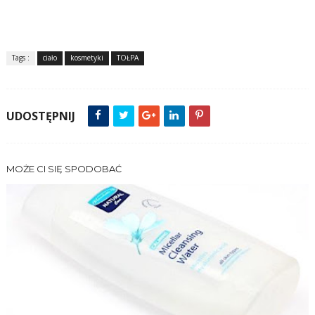
Tags :
ciało
kosmetyki
TOŁPA
UDOSTĘPNIJ
MOŻE CI SIĘ SPODOBAĆ