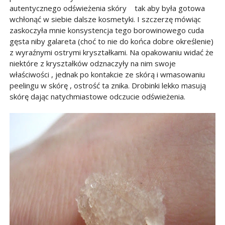
autentycznego odświeżenia skóry tak aby była gotowa
wchłonąć w siebie dalsze kosmetyki. I szczerzę mówiąc
zaskoczyła mnie konsystencja tego borowinowego cuda
gęsta niby galareta (choć to nie do końca dobre określenie)
z wyraźnymi ostrymi kryształkami. Na opakowaniu widać że
niektóre z kryształków odznaczyły na nim swoje
właściwości , jednak po kontakcie ze skórą i wmasowaniu
peelingu w skórę , ostrość ta znika. Drobinki lekko masują
skórę dając natychmiastowe odczucie odświeżenia.