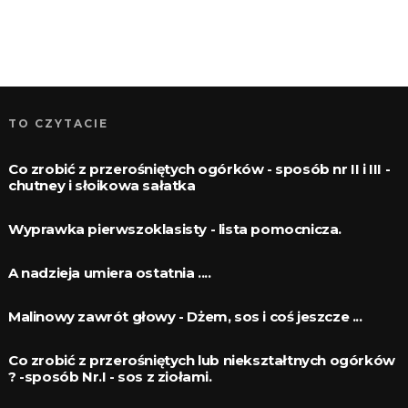
TO CZYTACIE
Co zrobić z przerośniętych ogórków - sposób nr II i III -
chutney i słoikowa sałatka
Wyprawka pierwszoklasisty - lista pomocnicza.
A nadzieja umiera ostatnia ....
Malinowy zawrót głowy - Dżem, sos i coś jeszcze ...
Co zrobić z przerośniętych lub niekształtnych ogórków
? -sposób Nr.I - sos z ziołami.