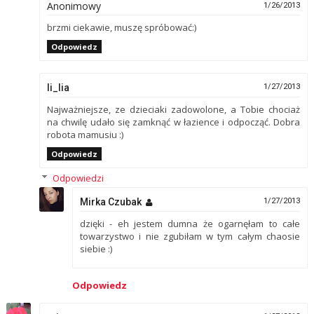
Anonimowy
1/26/2013
brzmi ciekawie, muszę spróbować:)
Odpowiedz
li_lia
1/27/2013
Najważniejsze, ze dzieciaki zadowolone, a Tobie chociaż
na chwilę udało się zamknąć w łazience i odpocząć. Dobra
robota mamusiu :)
Odpowiedz
Odpowiedzi
Mirka Czubak
1/27/2013
dzięki - eh jestem dumna że ogarnęłam to całe
towarzystwo i nie zgubiłam w tym całym chaosie
siebie :)
Odpowiedz