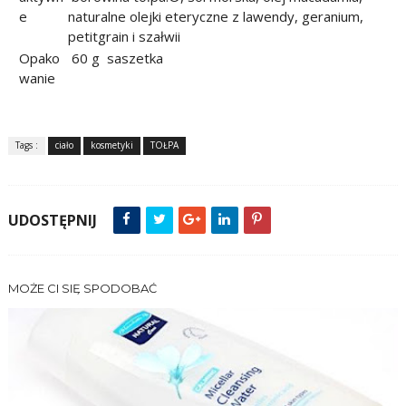
e
naturalne olejki eteryczne z lawendy, geranium,
petitgrain i szałwii
Opako
60 g saszetka
wanie
Tags :
ciało
kosmetyki
TOŁPA
UDOSTĘPNIJ
MOŻE CI SIĘ SPODOBAĆ