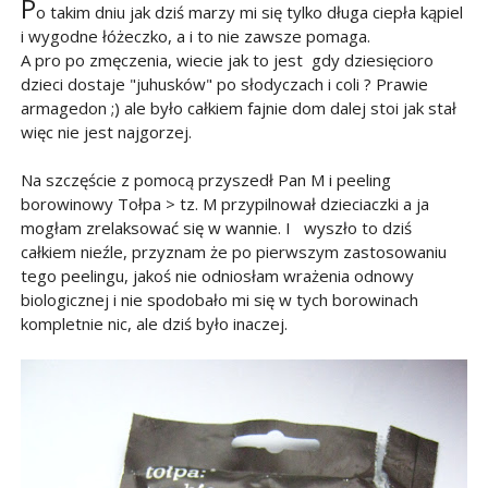
P
o takim dniu jak dziś marzy mi się tylko długa ciepła kąpiel
i wygodne łóżeczko, a i to nie zawsze pomaga.
A pro po zmęczenia, wiecie jak to jest gdy dziesięcioro
dzieci dostaje "juhusków" po słodyczach i coli ? Prawie
armagedon ;) ale było całkiem fajnie dom dalej stoi jak stał
więc nie jest najgorzej.
Na szczęście z pomocą przyszedł Pan M i peeling
borowinowy Tołpa > tz. M przypilnował dzieciaczki a ja
mogłam zrelaksować się w wannie. I wyszło to dziś
całkiem nieźle, przyznam że po pierwszym zastosowaniu
tego peelingu, jakoś nie odniosłam wrażenia odnowy
biologicznej i nie spodobało mi się w tych borowinach
kompletnie nic, ale dziś było inaczej.