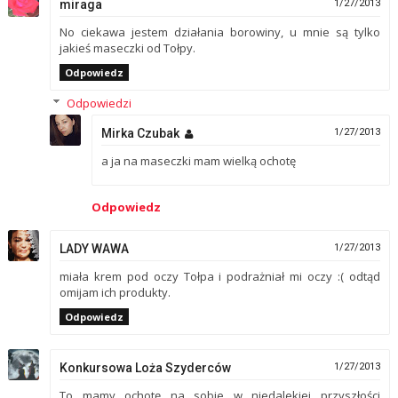
miraga
1/27/2013
No ciekawa jestem działania borowiny, u mnie są tylko
jakieś maseczki od Tołpy.
Odpowiedz
Odpowiedzi
Mirka Czubak
1/27/2013
a ja na maseczki mam wielką ochotę
Odpowiedz
LADY WAWA
1/27/2013
miała krem pod oczy Tołpa i podrażniał mi oczy :( odtąd
omijam ich produkty.
Odpowiedz
Konkursowa Loża Szyderców
1/27/2013
To mamy ochotę na sobie w niedalekiej przyszłości