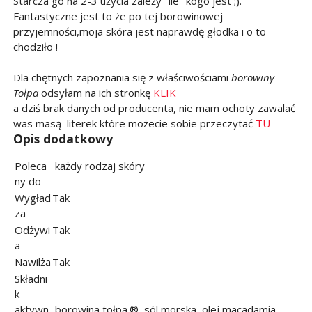
Starcza go na 2-3 użycia zależy "ile" kogo jest ;).
Fantastyczne jest to że po tej borowinowej
przyjemności,moja skóra jest naprawdę głodka i o to
chodziło !
Dla chętnych zapoznania się z właściwościami
borowiny
Tołpa
odsyłam na ich stronkę
KLIK
a dziś brak danych od producenta, nie mam ochoty zawalać
was masą literek które możecie sobie przeczytać
TU
Opis dodatkowy
Poleca
każdy rodzaj skóry
ny do
Wygład
Tak
za
Odżywi
Tak
a
Nawilża
Tak
Składni
k
aktywn
borowina tołpa.®, sól morska, olej macadamia,