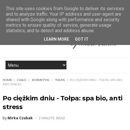
This site uses cookies from Google to deliver its services
and to analyze traffic. Your IP address and user-agent are
shared with Google along with performance and security
metrics to ensure quality of service, generate usage
statistics, and to detect and address abuse.
LEARN MORE
GOT IT
HOME
CIAŁO
KOSMETYKI
TOŁPA
PO CIĘŻKIM DNIU - TOŁPA: SPA BIO,
ANTI STRESS
Po ciężkim dniu - Tołpa: spa bio, anti
stress
by
Mirka Czubak
2 MINUTE
READ