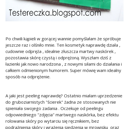
Po chwili kąpieli w gorącej wannie pomyślałam że spróbuje
jeszcze raz i olśniło mnie. Ten kosmetyk naprawdę działa ,
cudownie odpręża , idealnie złuszcza martwy naskórek ,
pozostawia skórę czystą i odprężoną. Wyszłam dziś z
łazienki jak nowo narodzona , z nowymi siłami do działania i
całkiem odmienionym humorem. Super mówię wam idealny
sposób na odprężenie.
A jaki jest peeling naprawdę? Ostatnio miałam uprzedzenie
do gruboziarnistych "ścierek" żadna ze stosowanych nie
spieniała swojego zadania . Oczekuje od peelingu
odpowiedniego "zdjęcia" martwego naskórka, bez efektu
rolowania skóry po wytarciu się ręcznikiem, bez
podrażnienia skóry i wrażenia siedzenia w mrowisku oraz