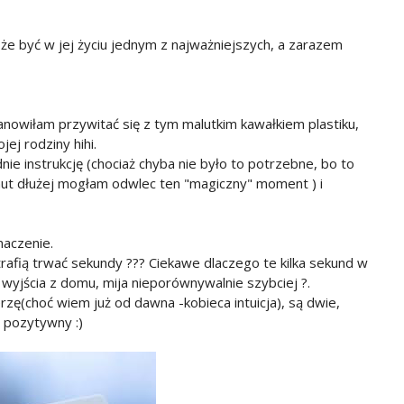
oże być w jej życiu jednym z najważniejszych, a zarazem
owiłam przywitać się z tym malutkim kawałkiem plastiku,
ej rodziny hihi.
 instrukcję (chociaż chyba nie było to potrzebne, bo to
minut dłużej mogłam odwlec ten "magiczny" moment ) i
naczenie.
trafią trwać sekundy ??? Ciekawe dlaczego te kilka sekund w
 wyjścia z domu, mija nieporównywalnie szybciej ?.
erzę(choć wiem już od dawna -kobieca intuicja), są dwie,
ł pozytywny :)