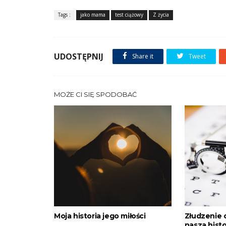
Tags :
jako mama
test ciążowy
Z życia
UDOSTĘPNIJ
Share it
Tweet
MOŻE CI SIĘ SPODOBAĆ
Moja historia jego miłości
Złudzenie o
nasza hist