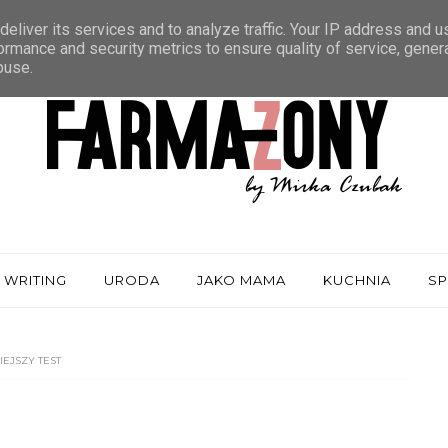
eliver its services and to analyze traffic. Your IP address and 
ormance and security metrics to ensure quality of service, gene
buse.
 WRITING
URODA
JAKO MAMA
KUCHNIA
S
EJSZY TEST