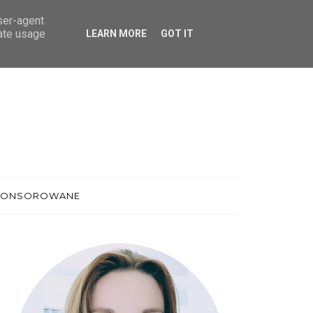
user-agent
rate usage
LEARN MORE
GOT IT
PONSOROWANE