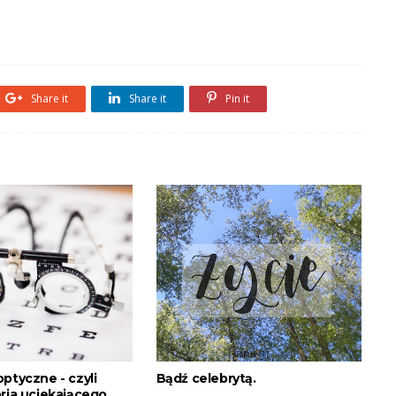
Share it
Share it
Pin it
ptyczne - czyli
Bądź celebrytą.
oria uciekającego