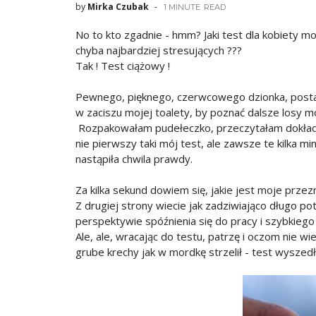
by
Mirka Czubak
1 MINUTE
READ
No to kto zgadnie - hmm? Jaki test dla kobiety m
chyba najbardziej stresujących ???
Tak ! Test ciążowy !
Pewnego, pięknego, czerwcowego dzionka, postan
w zaciszu mojej toalety, by poznać dalsze losy moj
Rozpakowałam pudełeczko, przeczytałam dokładnie
nie pierwszy taki mój test, ale zawsze te kilka 
nastąpiła chwila prawdy.
Za kilka sekund dowiem się, jakie jest moje przez
Z drugiej strony wiecie jak zadziwiająco długo po
perspektywie spóźnienia się do pracy i szybkiego
Ale, ale, wracając do testu, patrzę i oczom nie wi
grube krechy jak w mordkę strzelił - test wyszed