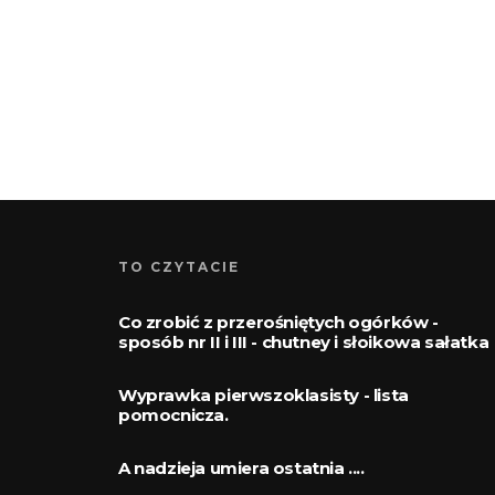
TO CZYTACIE
Co zrobić z przerośniętych ogórków -
sposób nr II i III - chutney i słoikowa sałatka
Wyprawka pierwszoklasisty - lista
pomocnicza.
A nadzieja umiera ostatnia ....