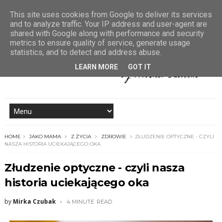
This site uses cookies from Google to deliver its services
and to analyze traffic. Your IP address and user-agent are
shared with Google along with performance and security
metrics to ensure quality of service, generate usage
statistics, and to detect and address abuse.
LEARN MORE
GOT IT
HOME
JAKO MAMA
Z ŻYCIA
ZDROWIE
ZŁUDZENIE OPTYCZNE - CZYLI
NASZA HISTORIA UCIEKAJĄCEGO OKA
Złudzenie optyczne - czyli nasza
historia uciekającego oka
by
Mirka Czubak
4 MINUTE
READ