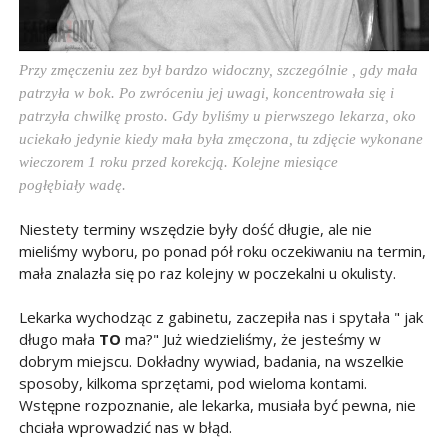
Przy zmęczeniu zez był bardzo widoczny, szczególnie , gdy mała
patrzyła w bok. Po zwróceniu jej uwagi, koncentrowała się i
patrzyła chwilkę prosto.
Gdy byliśmy u pierwszego lekarza, oko
uciekało jedynie kiedy mała była zmęczona, tu zdjęcie wykonane
wieczorem 1 roku przed korekcją. Kolejne miesiące
pogłębiały wadę.
Niestety terminy wszędzie były dość długie, ale nie
mieliśmy wyboru, po ponad pół roku oczekiwaniu na termin,
mała znalazła się po raz kolejny w poczekalni u okulisty.
Lekarka wychodząc z gabinetu, zaczepiła nas i spytała " jak
długo mała
TO
ma?" Już wiedzieliśmy, że jesteśmy w
dobrym miejscu. Dokładny wywiad, badania, na wszelkie
sposoby, kilkoma sprzętami, pod wieloma kontami.
Wstępne rozpoznanie, ale lekarka, musiała być pewna, nie
chciała wprowadzić nas w błąd.