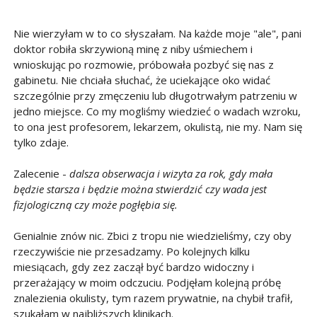
Nie wierzyłam w to co słyszałam. Na każde moje "ale", pani
doktor robiła skrzywioną minę z niby uśmiechem i
wnioskując po rozmowie, próbowała pozbyć się nas z
gabinetu. Nie chciała słuchać, że uciekające oko widać
szczególnie przy zmęczeniu lub długotrwałym patrzeniu w
jedno miejsce. Co my mogliśmy wiedzieć o wadach wzroku,
to ona jest profesorem, lekarzem, okulistą, nie my. Nam się
tylko zdaje.
Zalecenie -
dalsza obserwacja i wizyta za rok, gdy mała
będzie starsza i będzie można stwierdzić czy wada jest
fizjologiczną czy może pogłębia się.
Genialnie znów nic. Zbici z tropu nie wiedzieliśmy, czy oby
rzeczywiście nie przesadzamy. Po kolejnych kilku
miesiącach, gdy zez zaczął być bardzo widoczny i
przerażający w moim odczuciu. Podjęłam kolejną próbę
znalezienia okulisty, tym razem prywatnie, na chybił trafił,
szukałam w najbliższych klinikach.