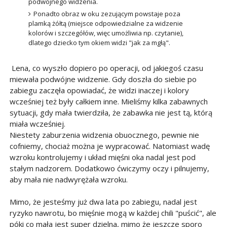
podwójnego widzenia.
Ponadto obraz w oku zezującym powstaje poza
plamką żółtą (miejsce odpowiedzialne za widzenie
kolorów i szczegółów, więc umożliwia np. czytanie),
dlatego dziecko tym okiem widzi "jak za mgłą".
Lena, co wyszło dopiero po operacji, od jakiegoś czasu
miewała podwójne widzenie. Gdy doszła do siebie po
zabiegu zaczęła opowiadać, że widzi inaczej i kolory
wcześniej też były całkiem inne. Mieliśmy kilka zabawnych
sytuacji, gdy mała twierdziła, że zabawka nie jest tą, którą
miała wcześniej.
Niestety zaburzenia widzenia obuocznego, pewnie nie
cofniemy, chociaż można je wypracować. Natomiast wadę
wzroku kontrolujemy i układ mięśni oka nadal jest pod
stałym nadzorem. Dodatkowo ćwiczymy oczy i pilnujemy,
aby mała nie nadwyrężała wzroku.
Mimo, że jesteśmy już dwa lata po zabiegu, nadal jest
ryzyko nawrotu, bo mięśnie mogą w każdej chili "puścić", ale
póki co mała jest super dzielna, mimo że jeszcze sporo