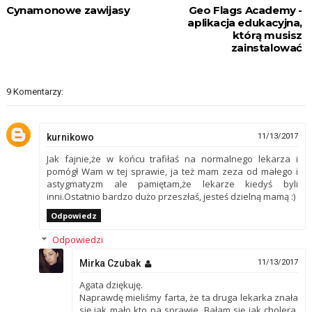
Cynamonowe zawijasy
Geo Flags Academy -
aplikacja edukacyjna,
którą musisz
zainstalować
9 Komentarzy:
kurnikowo
11/13/2017
Jak fajnie,że w końcu trafiłaś na normalnego lekarza i
pomógł Wam w tej sprawie, ja też mam zeza od małego i
astygmatyzm ale pamiętam,że lekarze kiedyś byli
inni.Ostatnio bardzo dużo przeszłaś, jesteś dzielną mamą :)
Odpowiedz
Odpowiedzi
Mirka Czubak
11/13/2017
Agata dziękuję.
Naprawdę mieliśmy farta, że ta druga lekarka znała
się jak mało kto na sprawie. Bałam się jak cholera,