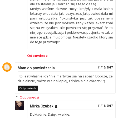
ale zaufałam jej i bardzo się z tego cieszę.
Kiedyś właśnie dziwne "mity" krążyły i mała liczba
lekarzy wiedziała jak leczyć zez. Jak powiedziała mi
pani ortoptystka, "okulistyka jest tak obszernym
działem, że nie jest możliwe żeby każdy lekarz znał
się na wszystkim, ale powinien się przyznać, że to
nie jego specjalizacja i pokierować pacjenta w takie
miejsce gdzie mu pomogą. Niestety rzadko który się
do tego przyznaje".
Odpowiedz
Mam do powiedzenia
11/15/2017
I to jest właśnie ich "nie martwcie się na zapas" Dobrze, że
działaliście, rodzic wie najlepiej, zdrówka dla córeczki :)
Odpowiedz
Odpowiedzi
Mirka Czubak
11/15/2017
Dokładnie. Dzięki wielkie.