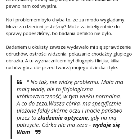
pewno nam coś wyjaśni.
No i problemem było chyba to, że za młodo wyglądamy.
Może za dziecinni jesteśmy? Może za inteligentnie do
sprawy podeszliśmy, bo badania defakto nie było.
Badaniem u okulisty zawsze wydawało mi się sprawdzenie
odruchów, ostrości widzenia, pokazanie chociażby głupiego
obrazka. A tu wyznacznikiem był długopis i linijka, kilka
ruchów góra dół przed twarzą mojego dziecka i tyle.
" No tak, nie widzę problemu. Mała ma
małą wadę, ale to fizjologiczna
krótkowzroczność, w tym wieku normalna.
A co do zeza.Wasza córka, ma specyficznie
ułożone fałdy skórne oczu i macie państwo
przez to
złudzenie optyczne,
gdy na nią
patrzycie. Córka nie ma zeza -
wydaje się
Wam
"