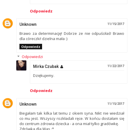
Odpowiedz
Unknown
11/15/2017
Brawo za determinację! Dobrze ze nie odpuściłaś! Brawo
dla córeczki! dzielna mała :)
Odpowiedz
Odpowiedzi
Mirka Czubak
11/22/2017
Dziękujemy.
Odpowiedz
Unknown
11/15/2017
Biegałam tak kilka lat temu z okiem syna. Nikt nie wiedział
co mu jest. Wszyscy rozkładali ręce. W końcu dostałam się
do centrum zdrowia dziecka - a ona miał tylko gradówkę.
Zdrówka dla Was :*