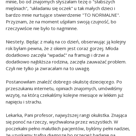
minie, bo od znajomych słyszałam tezę o "słabszych
mięśniach", "układaniu się oczek" u tak małych dzieci i
bardzo mnie nurtujące stwierdzenie "TO NORMALNE".
Przyznam, że na moment uśpiłam swoją czujność, bo
rzeczywiście nie było to nagminne.
Niestety. Będąc z małą na co dzień, obserwując ją kolejny
rok byłam pewna, że z okiem jest coraz gorzej. Młoda
dodatkowo zaczęła "wpadać" na framugi i drzwi a
dodatkowo najbliższa rodzina, zaczęła zauważać problem.
Czyli nie tylko ja zwracałam na to uwagę.
Postanowiłam znaleźć dobrego okulistę dziecięcego. Po
przeszukaniu internetu, opiniach znajomych, umówiliśmy
wizytę, na którą czekaliśmy kolejne miesiące w lekkim już
napięciu i strachu.
Lekarka, Pani profesor, najwyższej rangi okulistka. Znająca
się ponoć na rzeczy, wychwalona przez wszystkich. W
poczekalni pełno malutkich pacjentów, byliśmy pełni nadziei,
że uzyskamy trafną diagnozę bo przecież badanie na