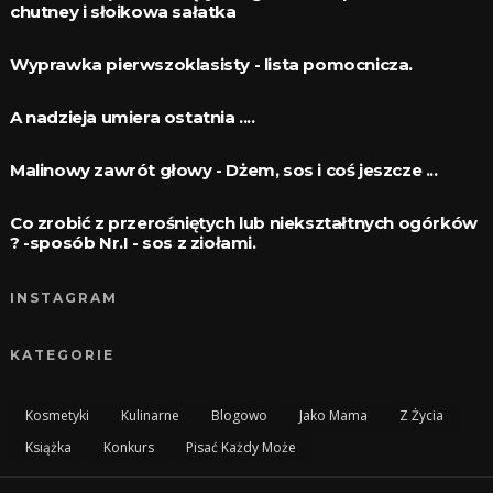
chutney i słoikowa sałatka
Wyprawka pierwszoklasisty - lista pomocnicza.
A nadzieja umiera ostatnia ....
Malinowy zawrót głowy - Dżem, sos i coś jeszcze ...
Co zrobić z przerośniętych lub niekształtnych ogórków
? -sposób Nr.I - sos z ziołami.
INSTAGRAM
KATEGORIE
Kosmetyki
Kulinarne
Blogowo
Jako Mama
Z Życia
Książka
Konkurs
Pisać Każdy Może