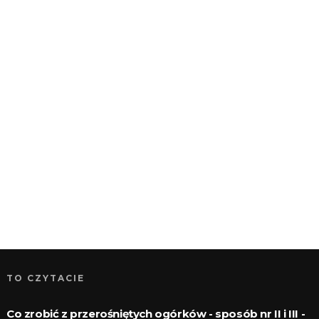
TO CZYTACIE
Co zrobić z przerośniętych ogórków - sposób nr II i III -