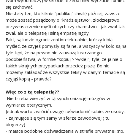
Wam wytłumaczy) w skrócie: trzeba mieć wyczucie i umieć
się zachować.
Niestety ten, kto kliknie "publikuj" chwilę później, zawsze
może zostać posądzony o "kradziejstwo", złodziejstwo,
przywłaszczenie myśli obcych czy chamstwo - jak zwał tak
zwał, ale o telepatię i silną empatię nigdy.
Fakt, są ludzie ograniczeni intelektualnie, którzy lubią
myśleć, że czyjeś pomysły są fajne, a wszyscy w koło są na
tyle tępi, że na pewno nie zauważą lustrzanego
podobieństwa, w formie "kopiuj >>wklej", tyle, że ja nie o
takich skrajnych przypadkach przecież piszę. Bo nie
możemy zakładać że wszystkie teksy w danym temacie są
czyjąś kopią - prawda?
Więc co z tą telepatią??
Nie trzeba wierzyć w tą synchronizację mózgów w
wymiarze eterycznym.
Jednak warto zwrócić uwagę i uświadomić sobie, że osoby...
- zajmujące się tym samy w sferze zawodowej ( tu
blogerzy)
- mające podobne doświadczenia w strefie prywatnej (np.