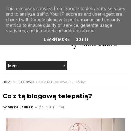
This site uses cookies from Google to deliver its services
and to analyze traffic. Your IP address and user-agent are
shared with Google along with performance and security
metrics to ensure quality of service, generate usage
statistics, and to detect and address abuse.
LEARN MORE
GOT IT
HOME
BLOGOWO
CO Z TĄ BLOGOWĄ TELEPATIĄ?
Co z tą blogową telepatią?
by
Mirka Czubak
2 MINUTE
READ