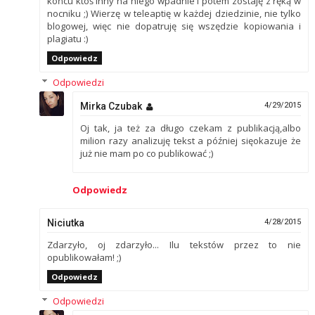
końcu ktoś inny na niego wpadnie i potem zostaję z ręką w
nocniku ;) Wierzę w teleaptię w każdej dziedzinie, nie tylko
blogowej, więc nie dopatruję się wszędzie kopiowania i
plagiatu :)
Odpowiedz
Odpowiedzi
Mirka Czubak
4/29/2015
Oj tak, ja też za długo czekam z publikacją,albo
milion razy analizuję tekst a później sięokazuje że
już nie mam po co publikować ;)
Odpowiedz
Niciutka
4/28/2015
Zdarzyło, oj zdarzyło... Ilu tekstów przez to nie
opublikowałam! ;)
Odpowiedz
Odpowiedzi