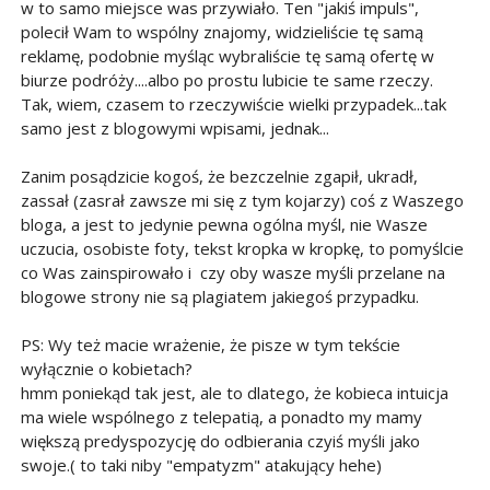
w to samo miejsce was przywiało. Ten "jakiś impuls",
polecił Wam to wspólny znajomy, widzieliście tę samą
reklamę, podobnie myśląc wybraliście tę samą ofertę w
biurze podróży....albo po prostu lubicie te same rzeczy.
Tak, wiem, czasem to rzeczywiście wielki przypadek...tak
samo jest z blogowymi wpisami, jednak...
Zanim posądzicie kogoś, że bezczelnie zgapił, ukradł,
zassał (zasrał zawsze mi się z tym kojarzy) coś z Waszego
bloga, a jest to jedynie pewna ogólna myśl, nie Wasze
uczucia, osobiste foty, tekst kropka w kropkę, to pomyślcie
co Was zainspirowało i czy oby wasze myśli przelane na
blogowe strony nie są plagiatem jakiegoś przypadku.
PS: Wy też macie wrażenie, że pisze w tym tekście
wyłącznie o kobietach?
hmm poniekąd tak jest, ale to dlatego, że kobieca intuicja
ma wiele wspólnego z telepatią, a ponadto my mamy
większą predyspozycję do odbierania czyiś myśli jako
swoje.( to taki niby "empatyzm" atakujący hehe)