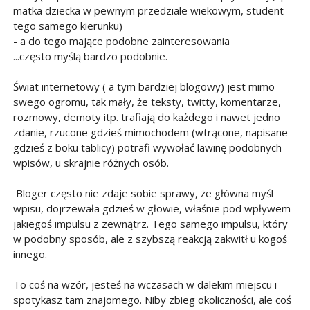
matka dziecka w pewnym przedziale wiekowym, student
tego samego kierunku)
- a do tego mające podobne zainteresowania
...często myślą bardzo podobnie.
Świat internetowy ( a tym bardziej blogowy) jest mimo
swego ogromu, tak mały, że teksty, twitty, komentarze,
rozmowy, demoty itp. trafiają do każdego i nawet jedno
zdanie, rzucone gdzieś mimochodem (wtrącone, napisane
gdzieś z boku tablicy) potrafi wywołać lawinę podobnych
wpisów, u skrajnie różnych osób.
Bloger często nie zdaje sobie sprawy, że główna myśl
wpisu, dojrzewała gdzieś w głowie, właśnie pod wpływem
jakiegoś impulsu z zewnątrz. Tego samego impulsu, który
w podobny sposób, ale z szybszą reakcją zakwitł u kogoś
innego.
To coś na wzór, jesteś na wczasach w dalekim miejscu i
spotykasz tam znajomego. Niby zbieg okoliczności, ale coś