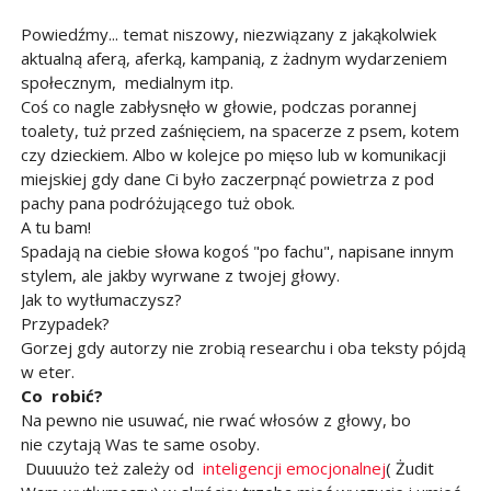
Powiedźmy... temat niszowy, niezwiązany z jakąkolwiek
aktualną aferą, aferką, kampanią, z żadnym wydarzeniem
społecznym, medialnym itp.
Coś co nagle zabłysnęło w głowie, podczas porannej
toalety, tuż przed zaśnięciem, na spacerze z psem, kotem
czy dzieckiem. Albo w kolejce po mięso lub w komunikacji
miejskiej gdy dane Ci było zaczerpnąć powietrza z pod
pachy pana podróżującego tuż obok.
A tu bam!
Spadają na ciebie słowa kogoś "po fachu", napisane innym
stylem, ale jakby wyrwane z twojej głowy.
Jak to wytłumaczysz?
Przypadek?
Gorzej gdy autorzy nie zrobią researchu i oba teksty pójdą
w eter.
Co robić?
Na pewno nie usuwać, nie rwać włosów z głowy, bo
nie czytają Was te same osoby.
Duuuużo też zależy od
inteligencji emocjonalnej
( Żudit