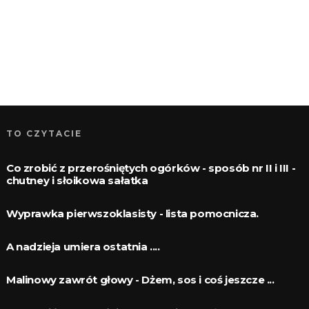
TO CZYTACIE
Co zrobić z przerośniętych ogórków - sposób nr II i III -
chutney i słoikowa sałatka
Wyprawka pierwszoklasisty - lista pomocnicza.
A nadzieja umiera ostatnia ....
Malinowy zawrót głowy - Dżem, sos i coś jeszcze ...