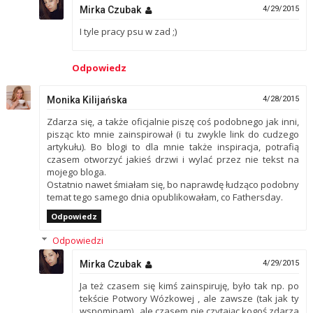
Mirka Czubak
4/29/2015
I tyle pracy psu w zad ;)
Odpowiedz
Monika Kilijańska
4/28/2015
Zdarza się, a także oficjalnie piszę coś podobnego jak inni,
pisząc kto mnie zainspirował (i tu zwykle link do cudzego
artykułu). Bo blogi to dla mnie także inspiracja, potrafią
czasem otworzyć jakieś drzwi i wylać przez nie tekst na
mojego bloga.
Ostatnio nawet śmiałam się, bo naprawdę łudząco podobny
temat tego samego dnia opublikowałam, co Fathersday.
Odpowiedz
Odpowiedzi
Mirka Czubak
4/29/2015
Ja też czasem się kimś zainspiruję, było tak np. po
tekście Potwory Wózkowej , ale zawsze (tak jak ty
wspominam) , ale czasem nie czytając kogoś zdarza