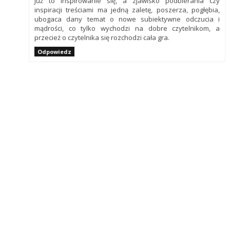
już to inspirowanie się, a zjawisko podbierania czy
inspiracji treściami ma jedną zaletę, poszerza, pogłębia,
ubogaca dany temat o nowe subiektywne odczucia i
mądrości, co tylko wychodzi na dobre czytelnikom, a
przecież o czytelnika się rozchodzi cała gra.
Odpowiedz