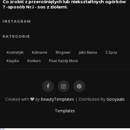
Co zrobić z przerośniętych lub niekształtnych ogórków
? -sposób Nr.I - sos z ziołami.
INSTAGRAM
KATEGORIE
Kosmetyki
Kulinarne
Blogowo
Jako Mama
Z Życia
Książka
Konkurs
Pisać Każdy Może
Created with
by
BeautyTemplates
| Distributed By
Gooyaabi
Templates