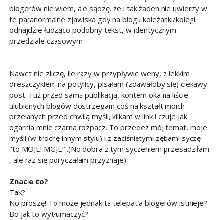
blogerów nie wiem, ale sądzę, że i tak żaden nie uwierzy w
te paranormalne zjawiska gdy na blogu koleżanki/kolegi
odnajdzie łudząco podobny tekst, w identycznym
przedziale czasowym.
Nawet nie zliczę, ile razy w przypływie weny, z lekkim
dreszczykiem na potylicy, pisałam (zdawałoby się) ciekawy
post. Tuż przed samą publikacją, kontem oka na liście
ulubionych blogów dostrzegam coś na kształt moich
przelanych przed chwilą myśli, klikam w link i czuje jak
ogarnia mnie czarna rozpacz. To przecież mój temat, moje
myśli (w trochę innym stylu) i z zaciśniętymi zębami syczę
"to MOJE! MOJE!".(No dobra z tym syczeniem przesadziłam
, ale raz się poryczałam przyznaje).
Znacie to?
Tak?
No proszę! To może jednak ta telepatia blogerów istnieje?
Bo jak to wytłumaczyć?