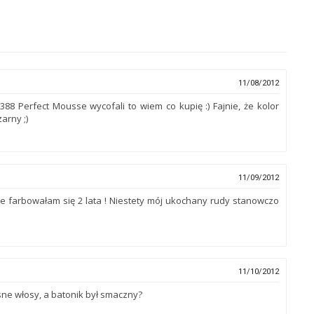
11/08/2012
388 Perfect Mousse wycofali to wiem co kupię :) Fajnie, że kolor
arny ;)
11/09/2012
Nie farbowałam się 2 lata ! Niestety mój ukochany rudy stanowczo
11/10/2012
ne włosy, a batonik był smaczny?