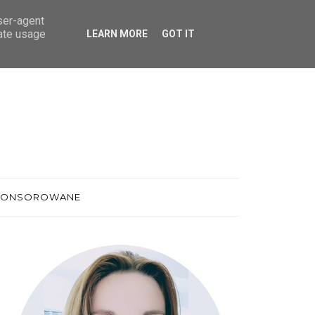
user-agent
rate usage
LEARN MORE
GOT IT
PONSOROWANE