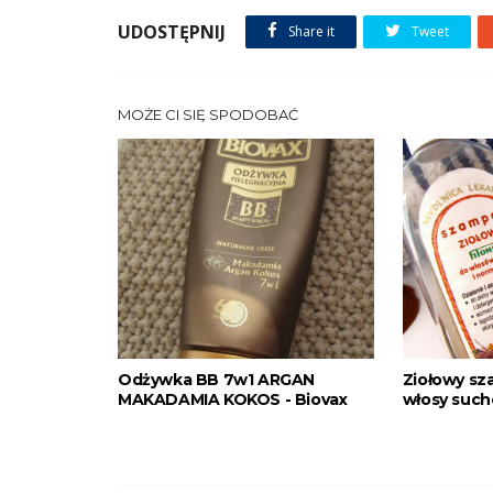
UDOSTĘPNIJ
Share it
Tweet
MOŻE CI SIĘ SPODOBAĆ
Odżywka BB 7w1 ARGAN
Ziołowy s
MAKADAMIA KOKOS - Biovax
włosy such