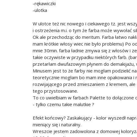
-rękawiczki
-ulotka
W ulotce też nic nowego i ciekawego tz. jest wsz
i ostrzeżenia m.i. o tym że farba może wywołać si
Ok ale przechodząc do meritum. Farba łatwo nakła
mam krótkie włosy wiec nie było problemu) Po od
mnie 30min. farba ładnie zmywa się z włosów i ze 
takie oczywiste w przypadku niektórych farb. (ba
przetarłam dwufazowym płynem do demakijażu, w
Minusem jest to że farby nie mogłam podzielić na 
teoretycznie mogłam bo mam inne opakowania i 
rozwijającego przed zmieszaniem z kremem, ale 
tego przystosowane.
To co uwielbiam w farbach Palette to dołączone 
- tylko czemu takie malutkie ?
Efekt końcowy? Zaskakujący - kolor wyszedł nap
mieniący się i naturalny.
Wreszcie jestem zadowolona z domowej koloryzac