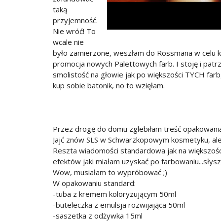
taką
przyjemność.
Nie wróć! To
wcale nie
było zamierzone, weszłam do Rossmana w celu kup
promocja nowych Palettowych farb. I stoję i patr
smolistość na głowie jak po większości TYCH farb
kup sobie batonik, no to wzięłam.
Przez drogę do domu zglebiłam treść opakowania i
Jajć znów SLS w Schwarzkopowym kosmetyku, ale 
Reszta wiadomości standardowa jak na większości
efektów jaki miałam uzyskać po farbowaniu...słys
Wow, musiałam to wypróbować ;)
W opakowaniu standard:
-tuba z kremem koloryzującym 50ml
-buteleczka z emulsja rozwijająca 50ml
-saszetka z odżywka 15ml