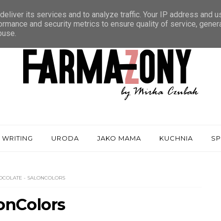
eliver its services and to analyze traffic. Your IP address and 
ormance and security metrics to ensure quality of service, gene
buse.
 WRITING
URODA
JAKO MAMA
KUCHNIA
S
HOCOLATE - SALONCOLORS
lonColors