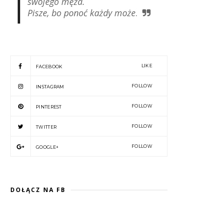
swojego męża.
Pisze, bo ponoć każdy może
.
LIKE
FACEBOOK
FOLLOW
INSTAGRAM
FOLLOW
PINTEREST
FOLLOW
TWITTER
FOLLOW
GOOGLE+
DOŁĄCZ NA FB