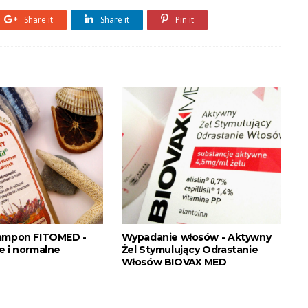
Share it
Share it
Pin it
zampon FITOMED -
Wypadanie włosów - Aktywny
e i normalne
Żel Stymulujący Odrastanie
Włosów BIOVAX MED