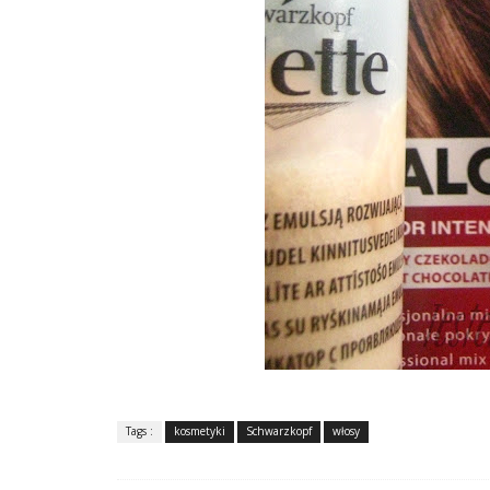
Tags :
kosmetyki
Schwarzkopf
włosy