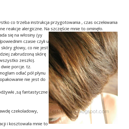
ystko co trzeba instrukcja przygotowania , czas oczekiwania
lne reakcje alergiczne. Na szczęście mnie to ominęło.
da się na włosiny (yy
powiednim czasie czyli u
skóry głowy, co nie jest
rdziej zabrudzoną skórę
szystko zeszło).
dwie porcje. tz.
mogłam odlać pół płynu
opakowanie nie jest do
odżywki ,są fantastyczne
rawdę czekoladowy,
ji i kosztowała mnie to