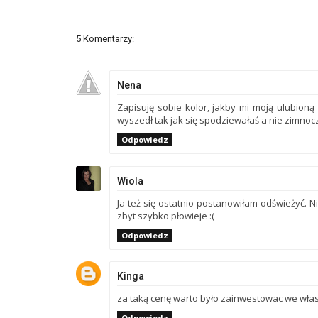
5 Komentarzy:
Nena
Zapisuję sobie kolor, jakby mi moją ulubioną 
wyszedł tak jak się spodziewałaś a nie zimnocz
Odpowiedz
Wiola
Ja też się ostatnio postanowiłam odświeżyć. 
zbyt szybko płowieje :(
Odpowiedz
Kinga
za taką cenę warto było zainwestowac we włas
Odpowiedz