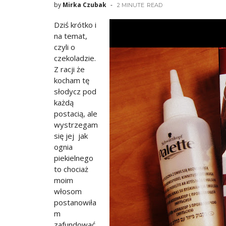
by
Mirka Czubak
2 MINUTE
READ
Dziś krótko i
na temat,
czyli o
czekoladzie.
Z racji że
kocham tę
słodycz pod
każdą
postacią, ale
wystrzegam
się jej jak
ognia
piekielnego
to chociaż
moim
włosom
postanowiła
m
zafundować