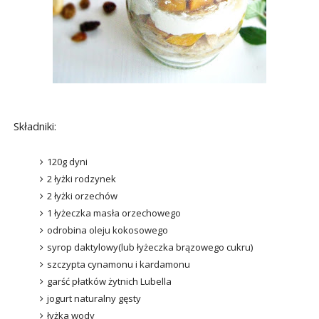
Składniki:
120g dyni
2 łyżki rodzynek
2 łyżki orzechów
1 łyżeczka masła orzechowego
odrobina oleju kokosowego
syrop daktylowy(lub łyżeczka brązowego cukru)
szczypta cynamonu i kardamonu
garść płatków żytnich Lubella
jogurt naturalny gęsty
łyżka wody