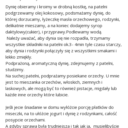
Dynię obieramy i kroimy w drobną kostkę, na patelni
podgrzewamy olej kokosowy, podsmażamy dynię, do
której dorzucamy, łyżeczkę masła orzechowego, rodzynki,
delikatnie mieszamy, a na koniec dodajemy syrop
daktylowy(cukier), i przyprawy.Podlewamy wodą.
Należy uważać, aby dynia się nie rozpadła, trzymamy
wszystkie składniki na patelni ok.3- 4min tyle czasu starczy,
aby dynia i rodzynki połączyły się z wszystkimi smakami i
lekko zmiękły.
Podprażoną, aromatyczną dynię, zdejmujemy z patelni,
studzimy.
Na suchej patelni, podprażamy posiekane orzechy. U mnie
jest to mieszanka orzechów, włoskich, ziemnych i
laskowych, ale mogą być to również pistacje, migdały lub
każde inne orzechy które lubicie.
Jeśli jecie śniadanie w domu wyłóżcie porcję płatków do
miseczki, na to ułóżcie jogurt i dynię z rodzynkami, całość
posypcie orzechami.
A gdyby sprawa była trudniejsza i tak jak ja, musielibyście