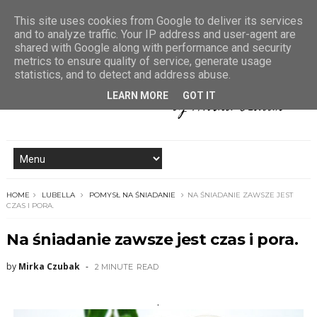
This site uses cookies from Google to deliver its services
and to analyze traffic. Your IP address and user-agent are
shared with Google along with performance and security
metrics to ensure quality of service, generate usage
statistics, and to detect and address abuse.
LEARN MORE
GOT IT
HOME
LUBELLA
POMYSŁ NA ŚNIADANIE
NA ŚNIADANIE ZAWSZE JEST
CZAS I PORA.
Na śniadanie zawsze jest czas i pora.
by
Mirka Czubak
2 MINUTE
READ
.