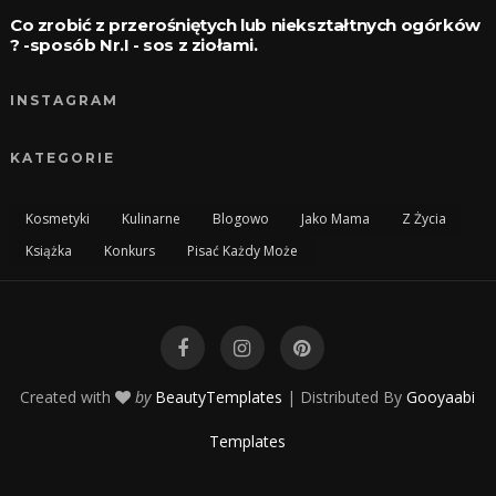
Co zrobić z przerośniętych lub niekształtnych ogórków
? -sposób Nr.I - sos z ziołami.
INSTAGRAM
KATEGORIE
Kosmetyki
Kulinarne
Blogowo
Jako Mama
Z Życia
Książka
Konkurs
Pisać Każdy Może
Created with
by
BeautyTemplates
| Distributed By
Gooyaabi
Templates