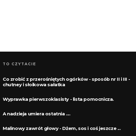
TO CZYTACIE
Co zrobić z przerośniętych ogórków - sposób nr II i III -
chutney i słoikowa sałatka
Wyprawka pierwszoklasisty - lista pomocnicza.
A nadzieja umiera ostatnia ....
Malinowy zawrót głowy - Dżem, sos i coś jeszcze ...