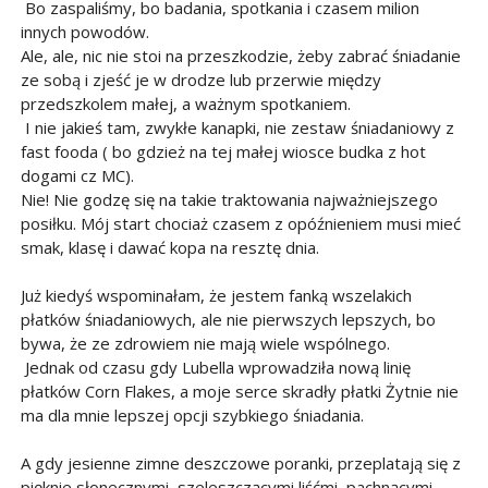
Bo zaspaliśmy, bo badania, spotkania i czasem milion
innych powodów.
Ale, ale, nic nie stoi na przeszkodzie, żeby zabrać śniadanie
ze sobą i zjeść je w drodze lub przerwie między
przedszkolem małej, a ważnym spotkaniem.
I nie jakieś tam, zwykłe kanapki, nie zestaw śniadaniowy z
fast fooda ( bo gdzież na tej małej wiosce budka z hot
dogami cz MC).
Nie! Nie godzę się na takie traktowania najważniejszego
posiłku. Mój start chociaż czasem z opóźnieniem musi mieć
smak, klasę i dawać kopa na resztę dnia.
Już kiedyś wspominałam, że jestem fanką wszelakich
płatków śniadaniowych, ale nie pierwszych lepszych, bo
bywa, że ze zdrowiem nie mają wiele wspólnego.
Jednak od czasu gdy Lubella wprowadziła nową linię
płatków Corn Flakes, a moje serce skradły płatki Żytnie nie
ma dla mnie lepszej opcji szybkiego śniadania.
A gdy jesienne zimne deszczowe poranki, przeplatają się z
pięknie słonecznymi, szeleszczącymi liśćmi, pachnącymi