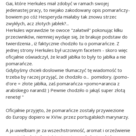
Gai, które Herkules miał zdobyć w ramach swojej
jedenastej pracy, to niejako zakodowany opis pomarańczy-
bowiem po cóż Hesperyda miałaby tak znowu strzec
zwykłych, acz złotych jabłek?...
Herkules wprawdzie te owoce "załatwił" pokonując kilku
przeciwników, niemniej wydaje się, że brakuje podstaw do
twierdzenia , iż faktycznie chodziło tu o pomarańcze. Z
jednej strony Herkules był uczciwym facetem - skoro więc
oficjalnie oświadczył, że kradł jabłka to były to jabłka a nie
pomarańcze.
Gdybyśmy chcieli dosłownie tłumaczyć tę wiadomość to
trzeba by raczej przyjąć, że chodziło o... pomidory. (pomo-
d'ore = złote jabłka, zaś pomarańcza =pomo+arancia z
arabskiego narandż ) Pewnie chodziło o jakąś super złotą
renetę! "
Oficjalnie przyjęto, że pomarańcze zostały przywiezione
do Europy dopiero w XVIw. przez portugalskich marynarzy.
A ja uwielbiam je za wszechstronność, aromat i orzeźwienie