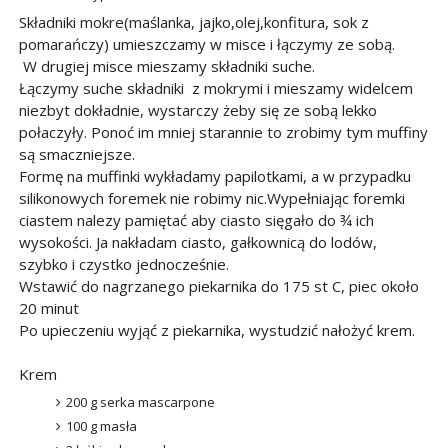
Składniki mokre(maślanka, jajko,olej,konfitura, sok z
pomarańczy) umieszczamy w misce i łączymy ze sobą.
W drugiej misce mieszamy składniki suche.
Łączymy suche składniki z mokrymi i mieszamy widelcem
niezbyt dokładnie, wystarczy żeby się ze sobą lekko
połaczyły. Ponoć im mniej starannie to zrobimy tym muffiny
są smaczniejsze.
Formę na muffinki wykładamy papilotkami, a w przypadku
silikonowych foremek nie robimy nic.
Wypełniając foremki
ciastem nalezy pamiętać aby ciasto sięgało do ¾ ich
wysokości. Ja nakładam ciasto, gałkownicą do lodów,
szybko i czystko jednocześnie.
Wstawić do nagrzanego piekarnika do 175 st C, piec około
20 minut
Po upieczeniu wyjąć z piekarnika, wystudzić nałożyć krem.
Krem
200 g serka mascarpone
100 g masła