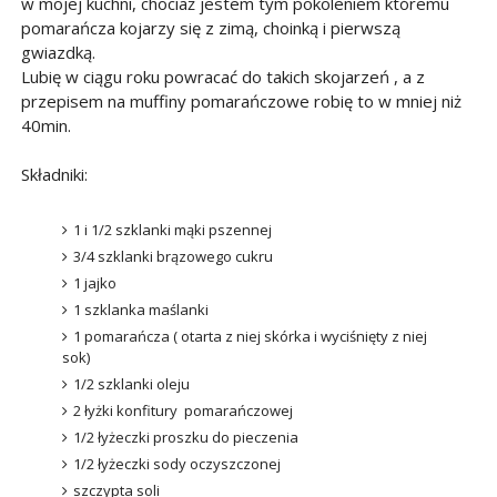
w mojej kuchni, chociaż jestem tym pokoleniem któremu
pomarańcza kojarzy się z zimą, choinką i pierwszą
gwiazdką.
Lubię w ciągu roku powracać do takich skojarzeń , a z
przepisem na muffiny pomarańczowe robię to w mniej niż
40min.
Składniki:
1 i 1/2 szklanki mąki pszennej
3/4 szklanki brązowego cukru
1 jajko
1 szklanka maślanki
1 pomarańcza ( otarta z niej skórka i wyciśnięty z niej
sok)
1/2 szklanki oleju
2 łyżki konfitury pomarańczowej
1/2 łyżeczki proszku do pieczenia
1/2 łyżeczki sody oczyszczonej
szczypta soli