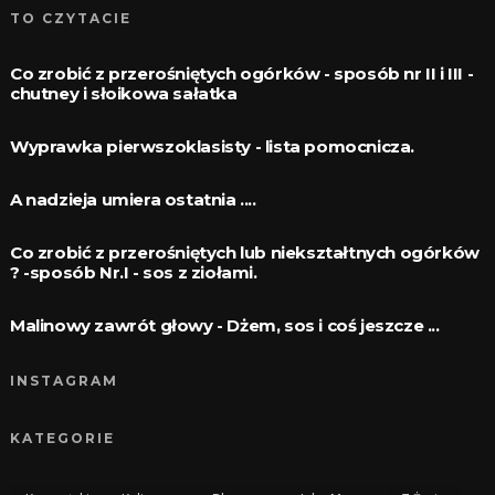
TO CZYTACIE
Co zrobić z przerośniętych ogórków - sposób nr II i III -
chutney i słoikowa sałatka
Wyprawka pierwszoklasisty - lista pomocnicza.
A nadzieja umiera ostatnia ....
Co zrobić z przerośniętych lub niekształtnych ogórków
? -sposób Nr.I - sos z ziołami.
Malinowy zawrót głowy - Dżem, sos i coś jeszcze ...
INSTAGRAM
KATEGORIE