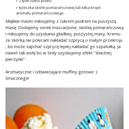
2 łyżki cukru pudru
łyżeczka skórki pomarańczowej lub kilka kropli
aromatu pomarańczowego
Miękkie masło miksujemy z cukrem pudrem na puszystą
masę. Dodajemy serek mascarpone, skórkę pomarańczową
i miksujemy do uzyskania gładkiej, puszystej masy. Kremu
ze skórką nie polecam nakładać szprycą o małym przekroju
, bo może zapchać szprycę lepiej nakładać go szpatułką. Ja
nawet tak wolę bo w tedy uzyskujemy efekt "śnieżnej
pierzynki" .
Aromatyczne i odświeżające muffiny gotowe :)
Smacznego!