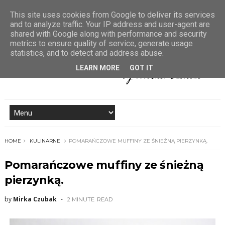
This site uses cookies from Google to deliver its services
and to analyze traffic. Your IP address and user-agent are
shared with Google along with performance and security
metrics to ensure quality of service, generate usage
statistics, and to detect and address abuse.
LEARN MORE
GOT IT
HOME
KULINARNE
POMARAŃCZOWE MUFFINY ZE ŚNIEŻNĄ PIERZYNKĄ.
Pomarańczowe muffiny ze śnieżną
pierzynką.
by
Mirka Czubak
2 MINUTE
READ