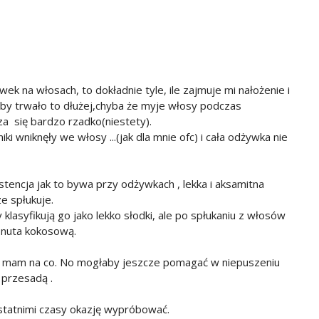
k na włosach, to dokładnie tyle, ile zajmuje mi nałożenie i
y trwało to dłużej,chyba że myje włosy podczas
a się bardzo rzadko(niestety).
ki wniknęły we włosy ...(jak dla mnie ofc) i cała odżywka nie
encja jak to bywa przy odżywkach , lekka i aksamitna
e spłukuje.
asyfikują go jako lekko słodki, ale po spłukaniu z włosów
z nuta kokosową.
zo mam na co. No mogłaby jeszcze pomagać w niepuszeniu
 przesadą .
ostatnimi czasy okazję wypróbować.