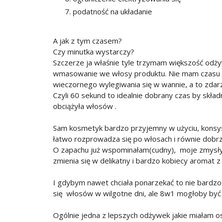
podatność na układanie
A jak z tym czasem?
Czy minutka wystarczy?
Szczerze ja właśnie tyle trzymam większość odżywe
wmasowanie we włosy produktu. Nie mam czasu b
wieczornego wylegiwania się w wannie, a to zdarz
Czyli 60 sekund to idealnie dobrany czas by składni
obciążyła włosów .
Sam kosmetyk bardzo przyjemny w użyciu, konsyst
łatwo rozprowadza się po włosach i równie dobrz
O zapachu już wspominałam(cudny), moje zmysły kl
zmienia się w delikatny i bardzo kobiecy aromat 
I gdybym nawet chciała ponarzekać to nie bard
się włosów w wilgotne dni, ale 8w1 mogłoby być
Ogólnie jedna z lepszych odżywek jakie miałam 