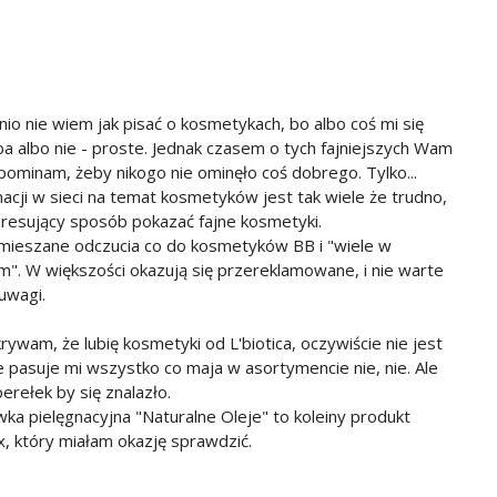
nio nie wiem jak pisać o kosmetykach, bo albo coś mi się
a albo nie - proste. Jednak czasem o tych fajniejszych Wam
pominam, żeby nikogo nie ominęło coś dobrego. Tylko...
macji w sieci na temat kosmetyków jest tak wiele że trudno,
eresujący sposób pokazać fajne kosmetyki.
ieszane odczucia co do kosmetyków BB i "wiele w
m". W większości okazują się przereklamowane, i nie warte
uwagi.
rywam, że lubię kosmetyki od L'biotica, oczywiście nie jest
że pasuje mi wszystko co maja w asortymencie nie, nie. Ale
erełek by się znalazło.
ka pielęgnacyjna "Naturalne Oleje" to koleiny produkt
x, który miałam okazję sprawdzić.