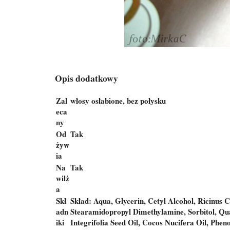
Opis dodatkowy
Zal
włosy osłabione, bez połysku
eca
ny
Od
Tak
żyw
ia
Na
Tak
wilż
a
Skł
Skład: Aqua, Glycerin, Cetyl Alcohol, Ricinus 
adn
Stearamidopropyl Dimethylamine, Sorbitol, Q
iki
Integrifolia Seed Oil, Cocos Nucifera Oil, Phen