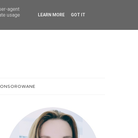
user-agent
rate usage
LEARN MORE
GOT IT
PONSOROWANE