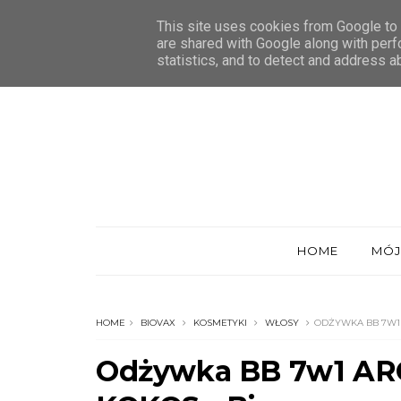
O MNIE
WSPÓŁPRACA
POLITYKA PRYWATNOŚCI
This site uses cookies from Google to d
are shared with Google along with perf
statistics, and to detect and address a
HOME
MÓJ
HOME
BIOVAX
KOSMETYKI
WŁOSY
ODŻYWKA BB 7W1
Odżywka BB 7w1 A