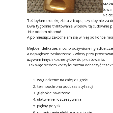
Maka
towar
Na des
Też byłam troszkę zbita z tropu, czy oby nie za 
Dwa tygodnie traktowania włosów tą cudownie pa
Nie oddam nikomu!
A po miesiącu zakochałam się w niej po końce mo
Miękkie, delikatne, mocno odżywione i gładkie....z
A największe zaskoczenie - włosy przy prostowaniu
używam innych kosmetyków do prostowania.
Tak więc siedem korzyści można odhaczyć "czek"
wygładzenie na całej długości
termoochrona podczas stylizacji
głębokie nawilżenie
ułatwienie rozczesywania
piękny połysk
ograniczenie elektryzowania się