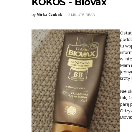
KOKOS - Biovax
by
Mirka Czubak
2 MINUTE
READ
Ostat
podob
tu ws
infor
w int
Mam m
jedny
krzty 
Nie uk
tak, 
parę p
Odżyw
Biova