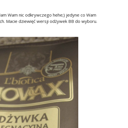
isałam Wam nic odkrywczego hehe;) jedyne co Wam
ch. Macie dziewięć wersji odżywek BB do wyboru.